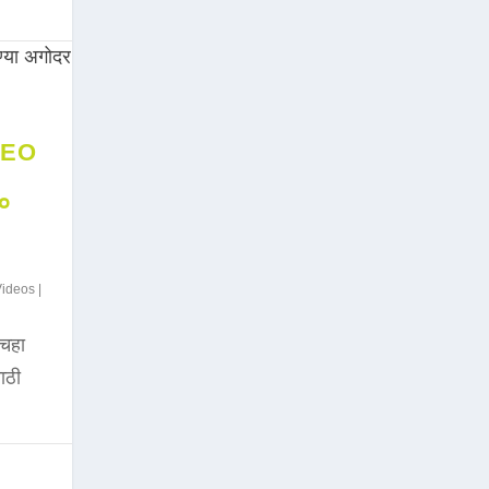
DEO
००
Videos
|
चहा
साठी