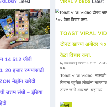
Latest
Latest
NOLOGY
VIRAL VIDEOS
TOAST VIRAL VI
टोस्ट खाण्या अगोदर १
वेळा विचार करा.
न 14 512 जीबी
by
डोम कावळा
|
सप्टेंबर 18, 2021
|
Viral 
0
त, 20 हजार रुपयांसाठी
Toast Viral Video सकाळी 
ON मेझॉन खरेदी
पिताना बहुतेक लोकांना नाश्त्या
टोस्ट खाणे आवडते. चहामध्ये...
ची उत्तम संधी – इंडिया
िंदी