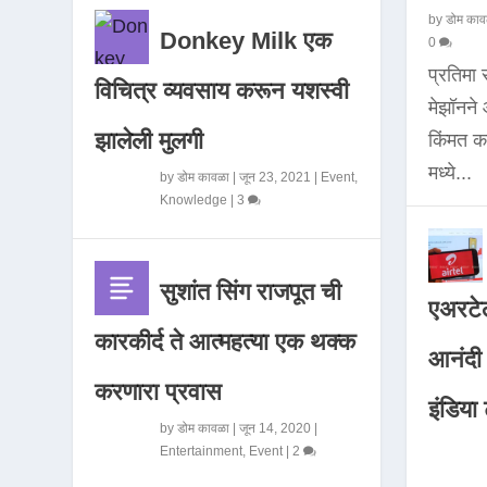
by
डोम काव
Donkey Milk एक
0
प्रतिमा
विचित्र व्यवसाय करून यशस्वी
मेझॉनन
झालेली मुलगी
किंमत 
मध्ये...
by
डोम कावळा
|
जून 23, 2021
|
Event
,
Knowledge
|
3
सुशांत सिंग राजपूत ची
एअरटेल
कारकीर्द ते आत्महत्या एक थक्क
आनंदी व
करणारा प्रवास
इंडिया ट
by
डोम कावळा
|
जून 14, 2020
|
Entertainment
,
Event
|
2