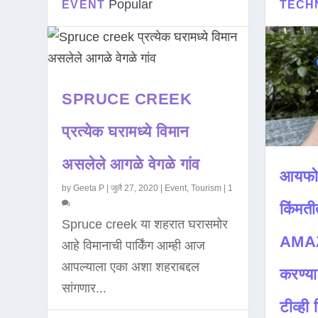
Popular
EVENT
TECH
SPRUCE CREEK
प्रत्येक घरामध्ये विमान
असलेले आगळे वेगळे गांव
आयफो
by
Geeta P
|
जुलै 27, 2020
|
Event
,
Tourism
|
1
किंमती
Spruce creek या शहरात घरासमोर
AMAZ
आहे विमानाची पार्किंग आम्ही आज
आपल्याला एका अशा शहराबद्दल
करण्या
सांगणार...
टीव्ही ह