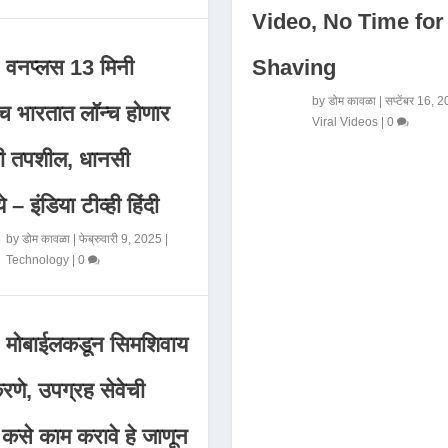
Video, No Time for
Shaving
वनप्लस 13 मिनी
by
डोम कावळा
|
सप्टेंबर 16, 
 भारतात लॉन्च होणार
Viral Videos
|
0
मी तपशील, धानसी
ये – इंडिया टीव्ही हिंदी
by
डोम कावळा
|
फेब्रुवारी 9, 2025
|
Technology
|
0
मोबाईलकडून सिमशिवाय
णे, उपग्रह सेवेची
 कसे काम करावे हे जाणून