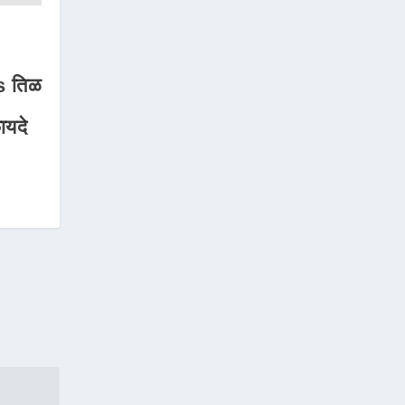
 तिळ
ायदे