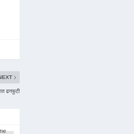
NEXT
ात ढगफुटी