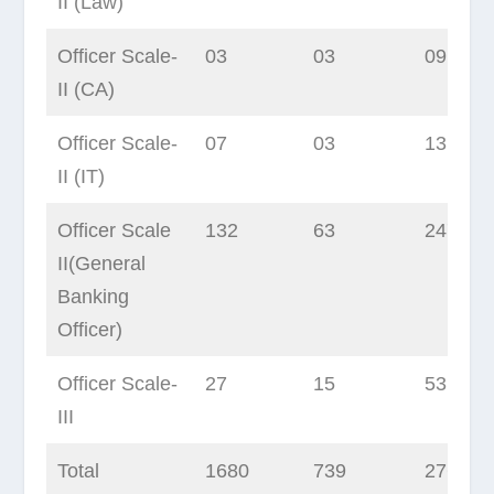
II (Law)
Officer Scale-
03
03
09
II (CA)
Officer Scale-
07
03
13
II (IT)
Officer Scale
132
63
247
II(General
Banking
Officer)
Officer Scale-
27
15
53
III
Total
1680
739
2767