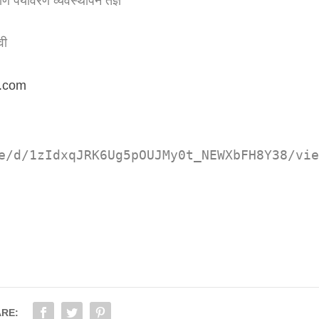
णि पर्यावरण व्यवस्थापन तज्ञ
वी
l.com
e/d/1zIdxqJRK6Ug5pOUJMy0t_NEWXbFH8Y38/vi
RE: