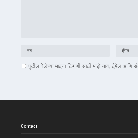
पुढील वेळेच्या माझ्या टिप्पणी साठी माझे नाव, ईमेल आणि 
Contact