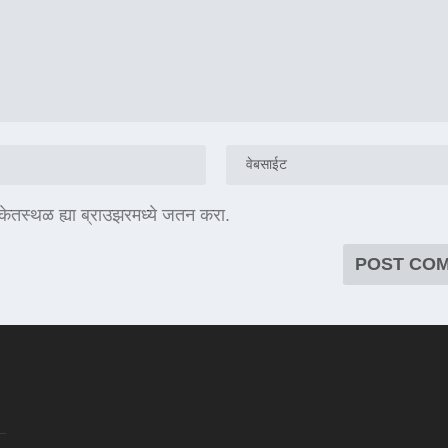
संकेतस्थळ ह्या ब्राउझरमध्ये जतन करा.