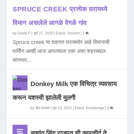
SPRUCE CREEK प्रत्येक घरामध्ये
विमान असलेले आगळे वेगळे गांव
by
Geeta P
|
जुलै 27, 2020
|
Event
,
Tourism
|
1
Spruce creek या शहरात घरासमोर आहे विमानाची
पार्किंग आम्ही आज आपल्याला एका अशा शहराबद्दल
सांगणार...
Donkey Milk एक विचित्र व्यवसाय
करून यशस्वी झालेली मुलगी
by
डोम कावळा
|
जून 23, 2021
|
Event
,
Knowledge
|
3
सुशांत सिंग राजपूत ची कारकीर्द ते