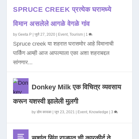
SPRUCE CREEK प्रत्येक घरामध्ये
विमान असलेले आगळे वेगळे गांव
by
Geeta P
|
जुलै 27, 2020
|
Event
,
Tourism
|
1
Spruce creek या शहरात घरासमोर आहे विमानाची
पार्किंग आम्ही आज आपल्याला एका अशा शहराबद्दल
सांगणार...
Donkey Milk एक विचित्र व्यवसाय
करून यशस्वी झालेली मुलगी
by
डोम कावळा
|
जून 23, 2021
|
Event
,
Knowledge
|
3
सुशांत सिंग राजपूत ची कारकीर्द ते