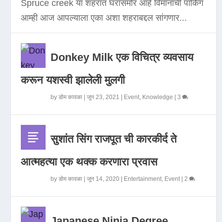
Spruce creek या शहरात घरासमोर आहे विमानाची पार्किंग
आम्ही आज आपल्याला एका अशा शहराबद्दल सांगणार...
Donkey Milk एक विचित्र व्यवसाय
करून यशस्वी झालेली मुलगी
by
डोम कावळा
|
जून 23, 2021
|
Event
,
Knowledge
|
3
सुशांत सिंग राजपूत ची कारकीर्द ते
आत्महत्या एक थक्क करणारा प्रवास
by
डोम कावळा
|
जून 14, 2020
|
Entertainment
,
Event
|
2
Japanese Ninja Degree