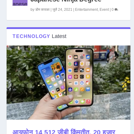
by
डोम कावळा
|
जुलै 24, 2021
|
Entertainment
,
Event
|
0
Latest
TECHNOLOGY
आयफोन 14 512 जीबी किंमतीत, 20 हजार