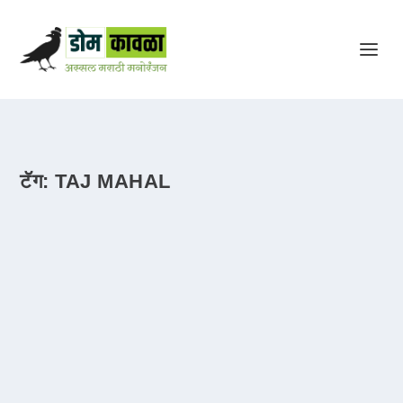
टॅग:
TAJ MAHAL