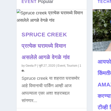
Popular
EVENT
TECH
SPRUCE CREEK
प्रत्येक घरामध्ये विमान
असलेले आगळे वेगळे गांव
आयफो
by
Geeta P
|
जुलै 27, 2020
|
Event
,
Tourism
|
1
किंमती
Spruce creek या शहरात घरासमोर
AMAZ
आहे विमानाची पार्किंग आम्ही आज
आपल्याला एका अशा शहराबद्दल
करण्या
सांगणार...
टीव्ही ह