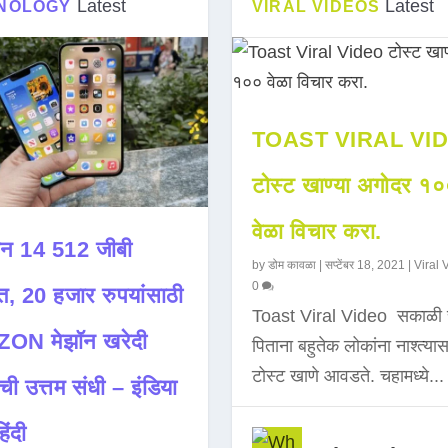
Latest
Latest
NOLOGY
VIRAL VIDEOS
TOAST VIRAL VI
टोस्ट खाण्या अगोदर १
वेळा विचार करा.
न 14 512 जीबी
by
डोम कावळा
|
सप्टेंबर 18, 2021
|
Viral 
0
त, 20 हजार रुपयांसाठी
Toast Viral Video सकाळी 
ON मेझॉन खरेदी
पिताना बहुतेक लोकांना नाश्त्या
टोस्ट खाणे आवडते. चहामध्ये...
ची उत्तम संधी – इंडिया
िंदी