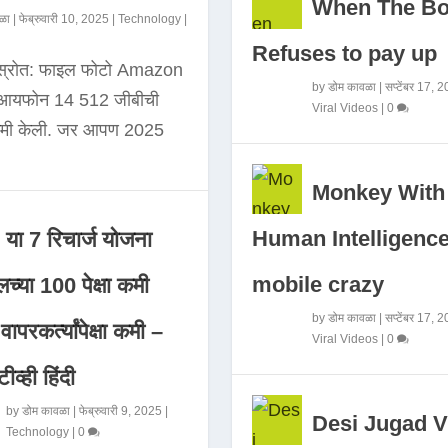
When The B
ळा
|
फेब्रुवारी 10, 2025
|
Technology
|
Refuses to pay up
 स्रोत: फाइल फोटो Amazon
by
डोम कावळा
|
सप्टेंबर 17, 
े आयफोन 14 512 जीबीची
Viral Videos
|
0
कमी केली. जर आपण 2025
Monkey With
Human Intelligence
या 7 रिचार्ज योजना
mobile crazy
च्या 100 पेक्षा कमी
by
डोम कावळा
|
सप्टेंबर 17, 
ापरकर्त्यांपेक्षा कमी –
Viral Videos
|
0
ीव्ही हिंदी
by
डोम कावळा
|
फेब्रुवारी 9, 2025
|
Desi Jugad V
Technology
|
0