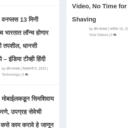
Video, No Time for
Shaving
वनप्लस 13 मिनी
by
डोम कावळा
|
सप्टेंबर 16, 
 भारतात लॉन्च होणार
Viral Videos
|
0
मी तपशील, धानसी
ये – इंडिया टीव्ही हिंदी
by
डोम कावळा
|
फेब्रुवारी 9, 2025
|
Technology
|
0
मोबाईलकडून सिमशिवाय
णे, उपग्रह सेवेची
 कसे काम करावे हे जाणून