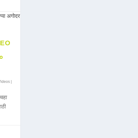
DEO
००
Videos
|
चहा
साठी