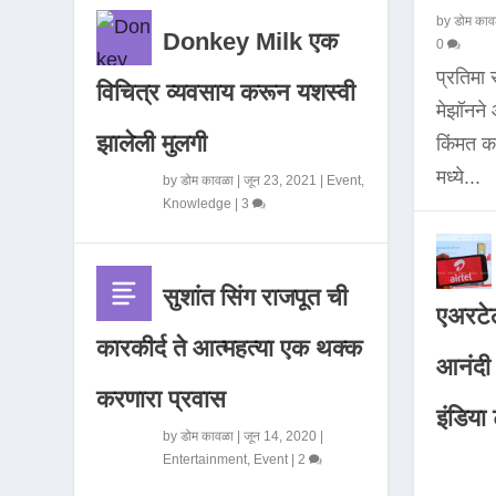
by
डोम काव
Donkey Milk एक
0
प्रतिमा
विचित्र व्यवसाय करून यशस्वी
मेझॉनन
झालेली मुलगी
किंमत 
मध्ये...
by
डोम कावळा
|
जून 23, 2021
|
Event
,
Knowledge
|
3
सुशांत सिंग राजपूत ची
एअरटेल
कारकीर्द ते आत्महत्या एक थक्क
आनंदी व
करणारा प्रवास
इंडिया ट
by
डोम कावळा
|
जून 14, 2020
|
Entertainment
,
Event
|
2