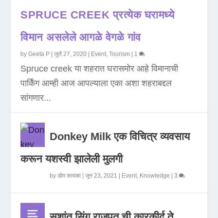
SPRUCE CREEK प्रत्येक घरामध्ये
विमान असलेले आगळे वेगळे गांव
by
Geeta P
|
जुलै 27, 2020
|
Event
,
Tourism
|
1
Spruce creek या शहरात घरासमोर आहे विमानाची
पार्किंग आम्ही आज आपल्याला एका अशा शहराबद्दल
सांगणार...
Donkey Milk एक विचित्र व्यवसाय
करून यशस्वी झालेली मुलगी
by
डोम कावळा
|
जून 23, 2021
|
Event
,
Knowledge
|
3
सुशांत सिंग राजपूत ची कारकीर्द ते