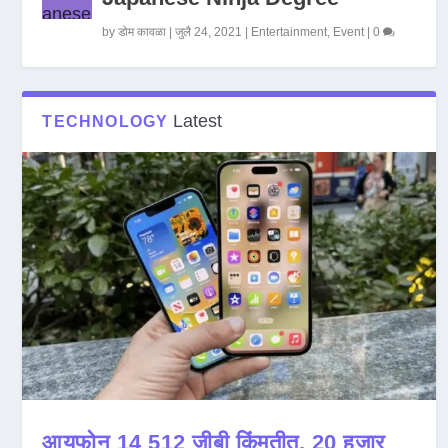
by
डोम कावळा
|
जुलै 24, 2021
|
Entertainment
,
Event
|
0
Latest
TECHNOLOGY
आयफोन 14 512 जीबी किंमतीत, 20 हजार