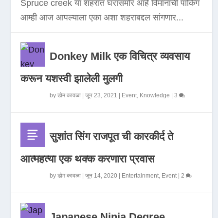
Spruce creek या शहरात घरासमोर आहे विमानाची पार्किंग
आम्ही आज आपल्याला एका अशा शहराबद्दल सांगणार...
Donkey Milk एक विचित्र व्यवसाय
करून यशस्वी झालेली मुलगी
by
डोम कावळा
|
जून 23, 2021
|
Event
,
Knowledge
|
3
सुशांत सिंग राजपूत ची कारकीर्द ते
आत्महत्या एक थक्क करणारा प्रवास
by
डोम कावळा
|
जून 14, 2020
|
Entertainment
,
Event
|
2
Japanese Ninja Degree