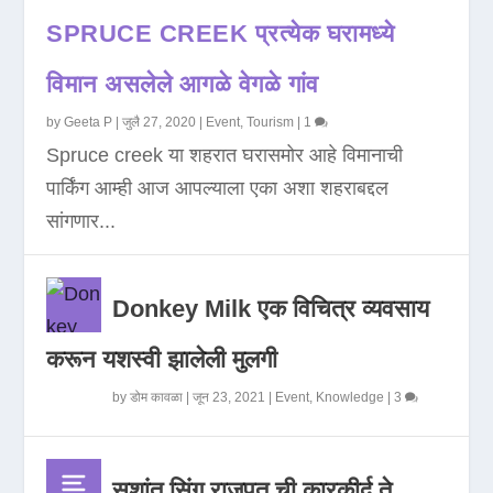
SPRUCE CREEK प्रत्येक घरामध्ये
विमान असलेले आगळे वेगळे गांव
by
Geeta P
|
जुलै 27, 2020
|
Event
,
Tourism
|
1
Spruce creek या शहरात घरासमोर आहे विमानाची
पार्किंग आम्ही आज आपल्याला एका अशा शहराबद्दल
सांगणार...
Donkey Milk एक विचित्र व्यवसाय
करून यशस्वी झालेली मुलगी
by
डोम कावळा
|
जून 23, 2021
|
Event
,
Knowledge
|
3
सुशांत सिंग राजपूत ची कारकीर्द ते