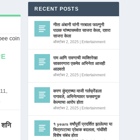
RECENT POSTS
नीता अंबानी यांनी गरबाला फाल्गुनी
पाठक यांच्यासमवेत साजरा केला, दशरा
साजरा केला
ऑक्टोबर 2, 2025
|
Entertainment
PE
राम आणि रावणाची व्यक्तिरेखा
साकारणारा एकमेव अभिनेता आजही
आठवतो
ऑक्टोबर 2, 2025
|
Entertainment
11,
करण कुंद्राच्या माजी गर्लफ्रेंडला
रागावले, अभिनेत्यावर फसवणूक
.
केल्याचा आरोप होता
ऑक्टोबर 2, 2025
|
Entertainment
 शनि
१ years वर्षांपूर्वी प्रदर्शित झालेल्या या
चित्रपटाचा प्रेक्षक बदलला, गांधींशी
विशेष संबंध होता