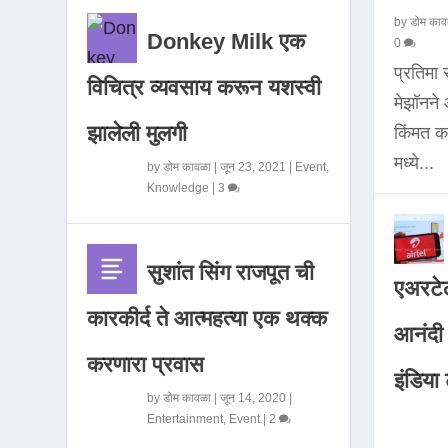
by
डोम काव
Donkey Milk एक
0
प्रतिमा
विचित्र व्यवसाय करून यशस्वी
मेझॉनन
झालेली मुलगी
किंमत 
मध्ये...
by
डोम कावळा
|
जून 23, 2021
|
Event
,
Knowledge
|
3
सुशांत सिंग राजपूत ची
एअरटेल
कारकीर्द ते आत्महत्या एक थक्क
आनंदी व
करणारा प्रवास
इंडिया ट
by
डोम कावळा
|
जून 14, 2020
|
Entertainment
,
Event
|
2