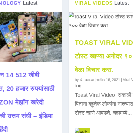
Latest
Latest
NOLOGY
VIRAL VIDEOS
TOAST VIRAL VI
टोस्ट खाण्या अगोदर १
वेळा विचार करा.
न 14 512 जीबी
by
डोम कावळा
|
सप्टेंबर 18, 2021
|
Viral 
0
त, 20 हजार रुपयांसाठी
Toast Viral Video सकाळी 
ON मेझॉन खरेदी
पिताना बहुतेक लोकांना नाश्त्या
टोस्ट खाणे आवडते. चहामध्ये...
ची उत्तम संधी – इंडिया
िंदी