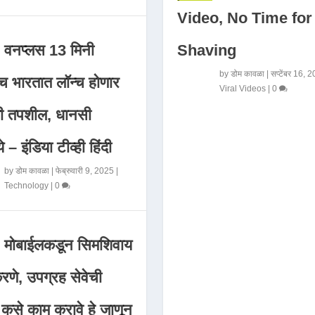
Video, No Time for
Shaving
वनप्लस 13 मिनी
by
डोम कावळा
|
सप्टेंबर 16, 
 भारतात लॉन्च होणार
Viral Videos
|
0
मी तपशील, धानसी
ये – इंडिया टीव्ही हिंदी
by
डोम कावळा
|
फेब्रुवारी 9, 2025
|
Technology
|
0
मोबाईलकडून सिमशिवाय
णे, उपग्रह सेवेची
 कसे काम करावे हे जाणून