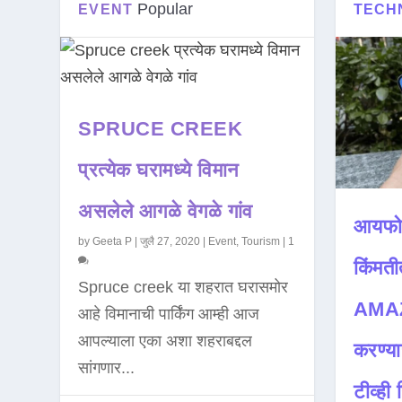
Popular
EVENT
TECH
SPRUCE CREEK
प्रत्येक घरामध्ये विमान
असलेले आगळे वेगळे गांव
आयफो
by
Geeta P
|
जुलै 27, 2020
|
Event
,
Tourism
|
1
किंमती
Spruce creek या शहरात घरासमोर
AMAZ
आहे विमानाची पार्किंग आम्ही आज
आपल्याला एका अशा शहराबद्दल
करण्या
सांगणार...
टीव्ही ह