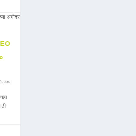
DEO
००
Videos
|
चहा
साठी