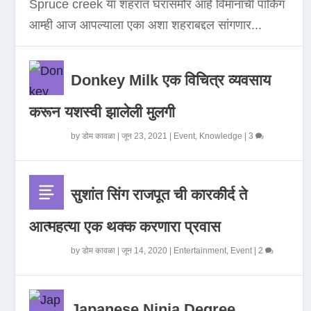
Spruce creek या शहरात घरासमोर आहे विमानाची पार्किंग
आम्ही आज आपल्याला एका अशा शहराबद्दल सांगणार...
Donkey Milk एक विचित्र व्यवसाय
करून यशस्वी झालेली मुलगी
by
डोम कावळा
|
जून 23, 2021
|
Event
,
Knowledge
|
3
सुशांत सिंग राजपूत ची कारकीर्द ते
आत्महत्या एक थक्क करणारा प्रवास
by
डोम कावळा
|
जून 14, 2020
|
Entertainment
,
Event
|
2
Japanese Ninja Degree