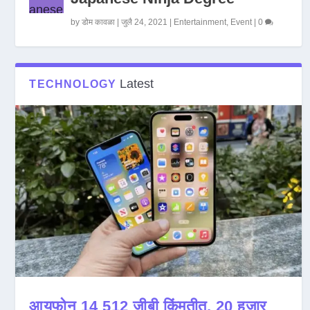
by
डोम कावळा
|
जुलै 24, 2021
|
Entertainment
,
Event
|
0
Latest
TECHNOLOGY
आयफोन 14 512 जीबी किंमतीत, 20 हजार