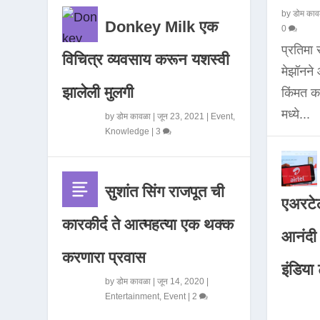
by
डोम काव
Donkey Milk एक
0
प्रतिमा
विचित्र व्यवसाय करून यशस्वी
मेझॉनन
झालेली मुलगी
किंमत 
मध्ये...
by
डोम कावळा
|
जून 23, 2021
|
Event
,
Knowledge
|
3
सुशांत सिंग राजपूत ची
एअरटेल
कारकीर्द ते आत्महत्या एक थक्क
आनंदी व
करणारा प्रवास
इंडिया ट
by
डोम कावळा
|
जून 14, 2020
|
Entertainment
,
Event
|
2