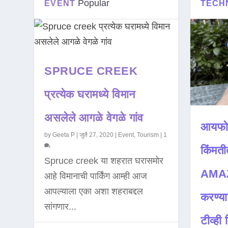
Popular
EVENT
TECH
SPRUCE CREEK
प्रत्येक घरामध्ये विमान
असलेले आगळे वेगळे गांव
आयफो
by
Geeta P
|
जुलै 27, 2020
|
Event
,
Tourism
|
1
किंमती
Spruce creek या शहरात घरासमोर
AMAZ
आहे विमानाची पार्किंग आम्ही आज
आपल्याला एका अशा शहराबद्दल
करण्या
सांगणार...
टीव्ही ह