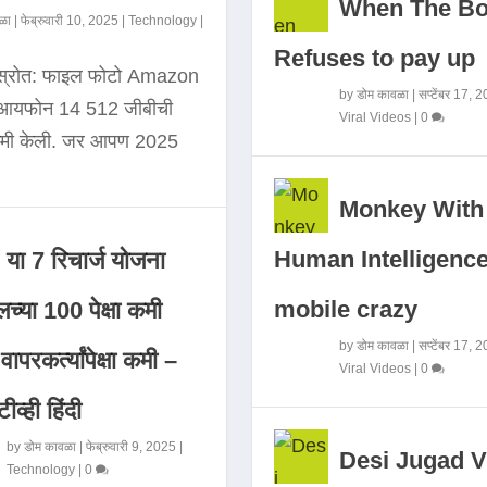
When The B
ळा
|
फेब्रुवारी 10, 2025
|
Technology
|
Refuses to pay up
 स्रोत: फाइल फोटो Amazon
by
डोम कावळा
|
सप्टेंबर 17, 
े आयफोन 14 512 जीबीची
Viral Videos
|
0
कमी केली. जर आपण 2025
Monkey With
Human Intelligence
या 7 रिचार्ज योजना
mobile crazy
च्या 100 पेक्षा कमी
by
डोम कावळा
|
सप्टेंबर 17, 
ापरकर्त्यांपेक्षा कमी –
Viral Videos
|
0
ीव्ही हिंदी
by
डोम कावळा
|
फेब्रुवारी 9, 2025
|
Desi Jugad V
Technology
|
0