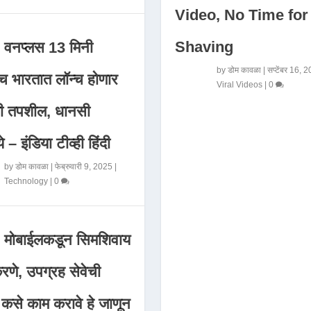
Video, No Time for
Shaving
वनप्लस 13 मिनी
by
डोम कावळा
|
सप्टेंबर 16, 
 भारतात लॉन्च होणार
Viral Videos
|
0
मी तपशील, धानसी
ये – इंडिया टीव्ही हिंदी
by
डोम कावळा
|
फेब्रुवारी 9, 2025
|
Technology
|
0
मोबाईलकडून सिमशिवाय
णे, उपग्रह सेवेची
 कसे काम करावे हे जाणून