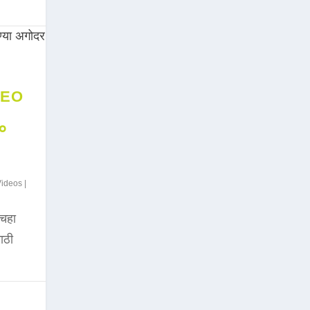
DEO
००
Videos
|
चहा
साठी