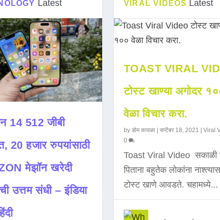
Latest
Latest
NOLOGY
VIRAL VIDEOS
TOAST VIRAL VI
टोस्ट खाण्या अगोदर १
वेळा विचार करा.
न 14 512 जीबी
by
डोम कावळा
|
सप्टेंबर 18, 2021
|
Viral 
0
त, 20 हजार रुपयांसाठी
Toast Viral Video सकाळी 
ON मेझॉन खरेदी
पिताना बहुतेक लोकांना नाश्त्या
टोस्ट खाणे आवडते. चहामध्ये...
ची उत्तम संधी – इंडिया
िंदी