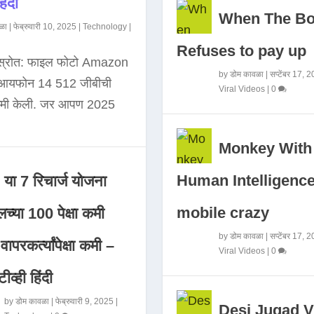
िंदी
When The B
ळा
|
फेब्रुवारी 10, 2025
|
Technology
|
Refuses to pay up
 स्रोत: फाइल फोटो Amazon
by
डोम कावळा
|
सप्टेंबर 17, 
े आयफोन 14 512 जीबीची
Viral Videos
|
0
कमी केली. जर आपण 2025
Monkey With
Human Intelligence
या 7 रिचार्ज योजना
mobile crazy
च्या 100 पेक्षा कमी
by
डोम कावळा
|
सप्टेंबर 17, 
ापरकर्त्यांपेक्षा कमी –
Viral Videos
|
0
ीव्ही हिंदी
by
डोम कावळा
|
फेब्रुवारी 9, 2025
|
Desi Jugad V