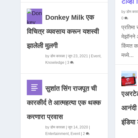
टीव्ही ह
by
डोम काव
Donkey Milk एक
0
प्रतिमा
विचित्र व्यवसाय करून यशस्वी
मेझॉनन
झालेली मुलगी
किंमत 
मध्ये...
by
डोम कावळा
|
जून 23, 2021
|
Event
,
Knowledge
|
3
सुशांत सिंग राजपूत ची
एअरटेल
कारकीर्द ते आत्महत्या एक थक्क
आनंदी व
करणारा प्रवास
इंडिया ट
by
डोम कावळा
|
जून 14, 2020
|
Entertainment
,
Event
|
2