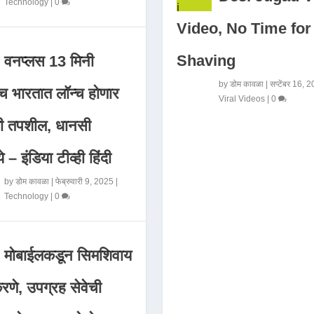
Technology
|
0
Video, No Time for
Shaving
वनप्लस 13 मिनी
by
डोम कावळा
|
सप्टेंबर 16, 
 भारतात लॉन्च होणार
Viral Videos
|
0
मी तपशील, धानसी
ये – इंडिया टीव्ही हिंदी
by
डोम कावळा
|
फेब्रुवारी 9, 2025
|
Technology
|
0
मोबाईलकडून सिमशिवाय
णे, उपग्रह सेवेची