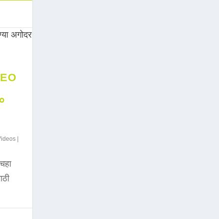
DEO
००
Videos
|
चहा
साठी