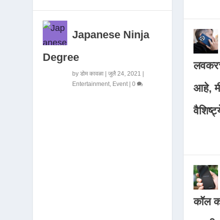
Japanese Ninja
Degree
लवकरच
by
डोम कावळा
|
जुलै 24, 2021
|
Entertainment
,
Event
|
0
आहे, 
वैशिष्ट्
कॉल कर