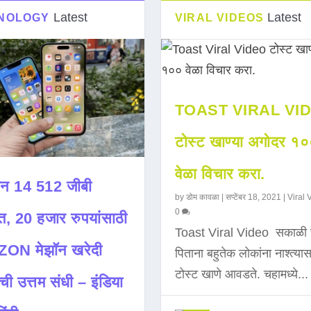
Latest
Latest
NOLOGY
VIRAL VIDEOS
TOAST VIRAL VI
टोस्ट खाण्या अगोदर १
वेळा विचार करा.
न 14 512 जीबी
by
डोम कावळा
|
सप्टेंबर 18, 2021
|
Viral 
0
त, 20 हजार रुपयांसाठी
Toast Viral Video सकाळी 
ON मेझॉन खरेदी
पिताना बहुतेक लोकांना नाश्त्या
टोस्ट खाणे आवडते. चहामध्ये...
ची उत्तम संधी – इंडिया