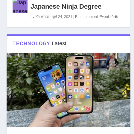
Japanese Ninja Degree
by
डोम कावळा
|
जुलै 24, 2021
|
Entertainment
,
Event
|
0
Latest
TECHNOLOGY