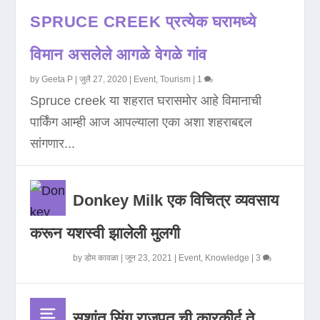
SPRUCE CREEK प्रत्येक घरामध्ये
विमान असलेले आगळे वेगळे गांव
by
Geeta P
|
जुलै 27, 2020
|
Event
,
Tourism
|
1
Spruce creek या शहरात घरासमोर आहे विमानाची
पार्किंग आम्ही आज आपल्याला एका अशा शहराबद्दल
सांगणार...
Donkey Milk एक विचित्र व्यवसाय
करून यशस्वी झालेली मुलगी
by
डोम कावळा
|
जून 23, 2021
|
Event
,
Knowledge
|
3
सुशांत सिंग राजपूत ची कारकीर्द ते