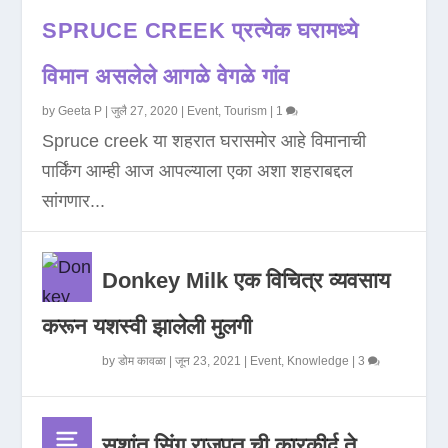
SPRUCE CREEK प्रत्येक घरामध्ये
विमान असलेले आगळे वेगळे गांव
by
Geeta P
|
जुलै 27, 2020
|
Event
,
Tourism
|
1
Spruce creek या शहरात घरासमोर आहे विमानाची
पार्किंग आम्ही आज आपल्याला एका अशा शहराबद्दल
सांगणार...
Donkey Milk एक विचित्र व्यवसाय
करून यशस्वी झालेली मुलगी
by
डोम कावळा
|
जून 23, 2021
|
Event
,
Knowledge
|
3
सुशांत सिंग राजपूत ची कारकीर्द ते