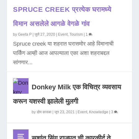
SPRUCE CREEK प्रत्येक घरामध्ये
विमान असलेले आगळे वेगळे गांव
by
Geeta P
|
जुलै 27, 2020
|
Event
,
Tourism
|
1
Spruce creek या शहरात घरासमोर आहे विमानाची
पार्किंग आम्ही आज आपल्याला एका अशा शहराबद्दल
सांगणार...
Donkey Milk एक विचित्र व्यवसाय
करून यशस्वी झालेली मुलगी
by
डोम कावळा
|
जून 23, 2021
|
Event
,
Knowledge
|
3
सुशांत सिंग राजपूत ची कारकीर्द ते