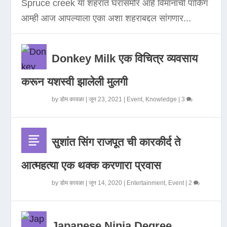
Spruce creek या शहरात घरासमोर आहे विमानाची पार्किंग
आम्ही आज आपल्याला एका अशा शहराबद्दल सांगणार...
Donkey Milk एक विचित्र व्यवसाय
करून यशस्वी झालेली मुलगी
by
डोम कावळा
|
जून 23, 2021
|
Event
,
Knowledge
|
3
सुशांत सिंग राजपूत ची कारकीर्द ते
आत्महत्या एक थक्क करणारा प्रवास
by
डोम कावळा
|
जून 14, 2020
|
Entertainment
,
Event
|
2
Japanese Ninja Degree