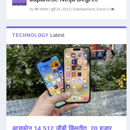
by
डोम कावळा
|
जुलै 24, 2021
|
Entertainment
,
Event
|
0
Latest
TECHNOLOGY
आयफोन 14 512 जीबी किंमतीत, 20 हजार