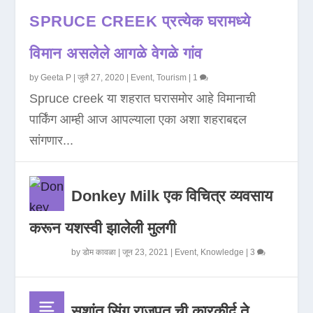
SPRUCE CREEK प्रत्येक घरामध्ये
विमान असलेले आगळे वेगळे गांव
by
Geeta P
|
जुलै 27, 2020
|
Event
,
Tourism
|
1
Spruce creek या शहरात घरासमोर आहे विमानाची
पार्किंग आम्ही आज आपल्याला एका अशा शहराबद्दल
सांगणार...
Donkey Milk एक विचित्र व्यवसाय
करून यशस्वी झालेली मुलगी
by
डोम कावळा
|
जून 23, 2021
|
Event
,
Knowledge
|
3
सुशांत सिंग राजपूत ची कारकीर्द ते