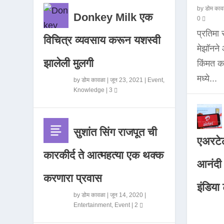
by
डोम काव
Donkey Milk एक
0
प्रतिमा
विचित्र व्यवसाय करून यशस्वी
मेझॉनन
झालेली मुलगी
किंमत 
मध्ये...
by
डोम कावळा
|
जून 23, 2021
|
Event
,
Knowledge
|
3
सुशांत सिंग राजपूत ची
एअरटेल
कारकीर्द ते आत्महत्या एक थक्क
आनंदी व
करणारा प्रवास
इंडिया ट
by
डोम कावळा
|
जून 14, 2020
|
Entertainment
,
Event
|
2