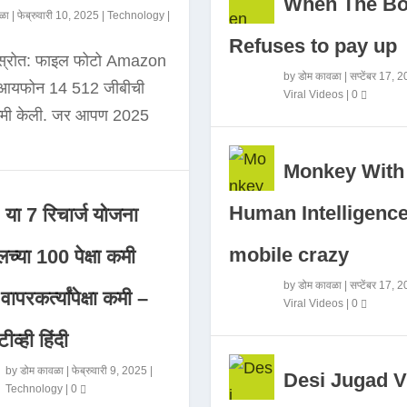
When The B
ळा
|
फेब्रुवारी 10, 2025
|
Technology
|
Refuses to pay up
 स्रोत: फाइल फोटो Amazon
by
डोम कावळा
|
सप्टेंबर 17, 
े आयफोन 14 512 जीबीची
Viral Videos
|
0
कमी केली. जर आपण 2025
Monkey With
Human Intelligence
या 7 रिचार्ज योजना
mobile crazy
च्या 100 पेक्षा कमी
by
डोम कावळा
|
सप्टेंबर 17, 
ापरकर्त्यांपेक्षा कमी –
Viral Videos
|
0
ीव्ही हिंदी
by
डोम कावळा
|
फेब्रुवारी 9, 2025
|
Desi Jugad V
Technology
|
0