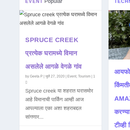
Popular
EVENT
TECH
SPRUCE CREEK
प्रत्येक घरामध्ये विमान
असलेले आगळे वेगळे गांव
आयफो
by
Geeta P
|
जुलै 27, 2020
|
Event
,
Tourism
|
1
किंमती
Spruce creek या शहरात घरासमोर
AMAZ
आहे विमानाची पार्किंग आम्ही आज
आपल्याला एका अशा शहराबद्दल
करण्या
सांगणार...
टीव्ही ह