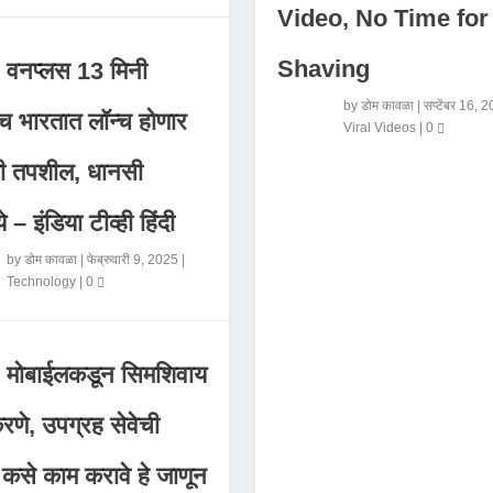
Video, No Time for
Shaving
वनप्लस 13 मिनी
by
डोम कावळा
|
सप्टेंबर 16, 
 भारतात लॉन्च होणार
Viral Videos
|
0
मी तपशील, धानसी
ये – इंडिया टीव्ही हिंदी
by
डोम कावळा
|
फेब्रुवारी 9, 2025
|
Technology
|
0
मोबाईलकडून सिमशिवाय
णे, उपग्रह सेवेची
 कसे काम करावे हे जाणून