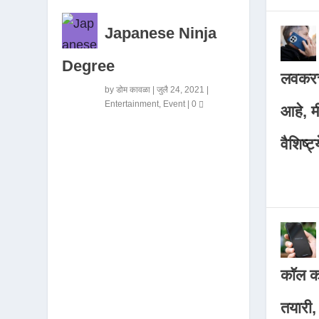
Japanese Ninja
Degree
लवकरच
by
डोम कावळा
|
जुलै 24, 2021
|
Entertainment
,
Event
|
0
आहे, 
वैशिष्ट्
कॉल कर
तयारी,