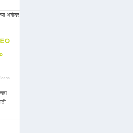
DEO
००
Videos
|
चहा
साठी