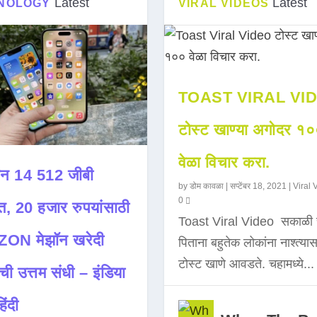
Latest
Latest
NOLOGY
VIRAL VIDEOS
TOAST VIRAL VI
टोस्ट खाण्या अगोदर १
वेळा विचार करा.
न 14 512 जीबी
by
डोम कावळा
|
सप्टेंबर 18, 2021
|
Viral 
0
त, 20 हजार रुपयांसाठी
Toast Viral Video सकाळी 
ON मेझॉन खरेदी
पिताना बहुतेक लोकांना नाश्त्या
टोस्ट खाणे आवडते. चहामध्ये...
ची उत्तम संधी – इंडिया
िंदी