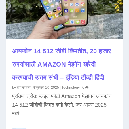
आयफोन 14 512 जीबी किंमतीत, 20 हजार
रुपयांसाठी AMAZON मेझॉन खरेदी
करण्याची उत्तम संधी – इंडिया टीव्ही हिंदी
by
डोम कावळा
|
फेब्रुवारी 10, 2025
|
Technology
|
0
प्रतिमा स्रोत: फाइल फोटो Amazon मेझॉनने आयफोन
14 512 जीबीची किंमत कमी केली. जर आपण 2025
मध्ये...