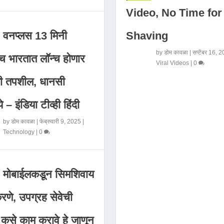
Video, No Time for
Shaving
वनप्लस 13 मिनी
by
डोम कावळा
|
सप्टेंबर 16, 
 भारतात लॉन्च होणार
Viral Videos
|
0
मी तपशील, धानसी
ये – इंडिया टीव्ही हिंदी
by
डोम कावळा
|
फेब्रुवारी 9, 2025
|
Technology
|
0
मोबाईलकडून सिमशिवाय
णे, उपग्रह सेवेची
 कसे काम करावे हे जाणून