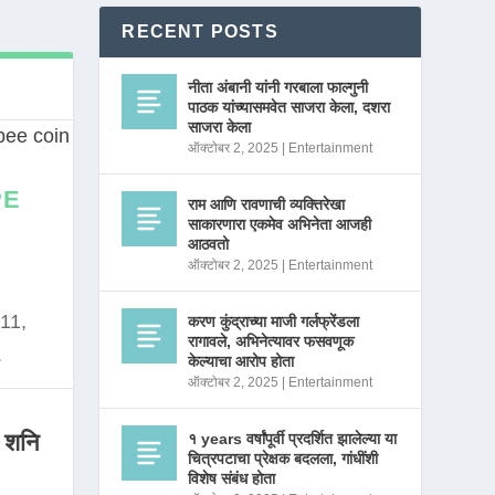
RECENT POSTS
नीता अंबानी यांनी गरबाला फाल्गुनी
पाठक यांच्यासमवेत साजरा केला, दशरा
साजरा केला
ऑक्टोबर 2, 2025
|
Entertainment
PE
राम आणि रावणाची व्यक्तिरेखा
साकारणारा एकमेव अभिनेता आजही
आठवतो
ऑक्टोबर 2, 2025
|
Entertainment
11,
करण कुंद्राच्या माजी गर्लफ्रेंडला
रागावले, अभिनेत्यावर फसवणूक
.
केल्याचा आरोप होता
ऑक्टोबर 2, 2025
|
Entertainment
 शनि
१ years वर्षांपूर्वी प्रदर्शित झालेल्या या
चित्रपटाचा प्रेक्षक बदलला, गांधींशी
विशेष संबंध होता