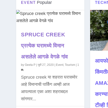
Popular
EVENT
TECH
SPRUCE CREEK
प्रत्येक घरामध्ये विमान
असलेले आगळे वेगळे गांव
आयफो
by
Geeta P
|
जुलै 27, 2020
|
Event
,
Tourism
|
1
किंमती
Spruce creek या शहरात घरासमोर
AMAZ
आहे विमानाची पार्किंग आम्ही आज
आपल्याला एका अशा शहराबद्दल
करण्या
सांगणार...
टीव्ही ह