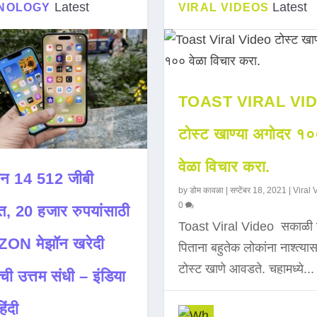
Latest
Latest
NOLOGY
VIRAL VIDEOS
TOAST VIRAL VI
टोस्ट खाण्या अगोदर १
वेळा विचार करा.
न 14 512 जीबी
by
डोम कावळा
|
सप्टेंबर 18, 2021
|
Viral 
0
त, 20 हजार रुपयांसाठी
Toast Viral Video सकाळी 
ON मेझॉन खरेदी
पिताना बहुतेक लोकांना नाश्त्या
टोस्ट खाणे आवडते. चहामध्ये...
ची उत्तम संधी – इंडिया
िंदी