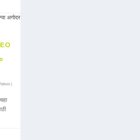
DEO
००
Videos
|
चहा
साठी