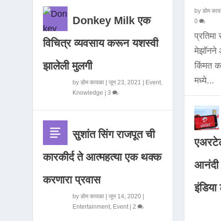
by
डोम काव
Donkey Milk एक
0
प्रतिमा
विचित्र व्यवसाय करून यशस्वी
मेझॉनन
झालेली मुलगी
किंमत 
मध्ये...
by
डोम कावळा
|
जून 23, 2021
|
Event
,
Knowledge
|
3
सुशांत सिंग राजपूत ची
एअरटेल
कारकीर्द ते आत्महत्या एक थक्क
आनंदी व
करणारा प्रवास
इंडिया ट
by
डोम कावळा
|
जून 14, 2020
|
Entertainment
,
Event
|
2