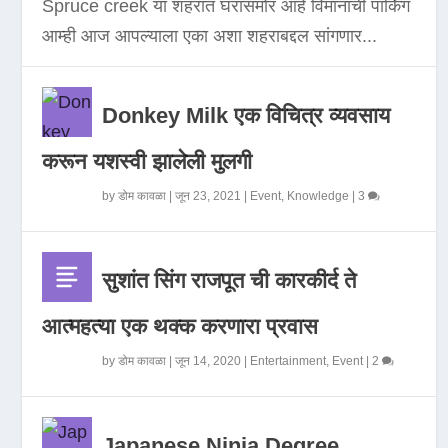
Spruce creek या शहरात घरासमोर आहे विमानाची पार्किंग
आम्ही आज आपल्याला एका अशा शहराबद्दल सांगणार...
Donkey Milk एक विचित्र व्यवसाय
करून यशस्वी झालेली मुलगी
by
डोम कावळा
|
जून 23, 2021
|
Event
,
Knowledge
|
3
सुशांत सिंग राजपूत ची कारकीर्द ते
आत्महत्या एक थक्क करणारा प्रवास
by
डोम कावळा
|
जून 14, 2020
|
Entertainment
,
Event
|
2
Japanese Ninja Degree