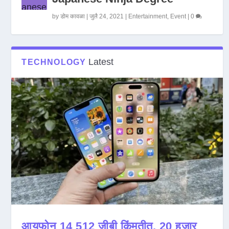
by
डोम कावळा
|
जुलै 24, 2021
|
Entertainment
,
Event
|
0
Latest
TECHNOLOGY
आयफोन 14 512 जीबी किंमतीत, 20 हजार