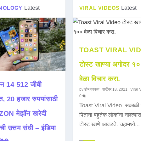
Latest
Latest
NOLOGY
VIRAL VIDEOS
TOAST VIRAL VI
टोस्ट खाण्या अगोदर १
वेळा विचार करा.
न 14 512 जीबी
by
डोम कावळा
|
सप्टेंबर 18, 2021
|
Viral 
0
त, 20 हजार रुपयांसाठी
Toast Viral Video सकाळी 
ON मेझॉन खरेदी
पिताना बहुतेक लोकांना नाश्त्या
टोस्ट खाणे आवडते. चहामध्ये...
ची उत्तम संधी – इंडिया