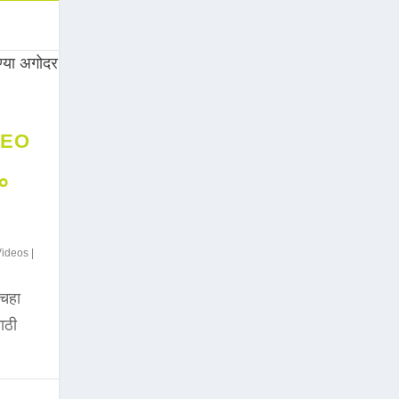
DEO
००
Videos
|
चहा
साठी