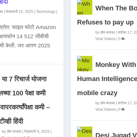
िंदी
When The B
ळा
|
फेब्रुवारी 10, 2025
|
Technology
|
Refuses to pay up
 स्रोत: फाइल फोटो Amazon
by
डोम कावळा
|
सप्टेंबर 17, 
े आयफोन 14 512 जीबीची
Viral Videos
|
0
कमी केली. जर आपण 2025
Monkey With
Human Intelligence
या 7 रिचार्ज योजना
mobile crazy
च्या 100 पेक्षा कमी
by
डोम कावळा
|
सप्टेंबर 17, 
ापरकर्त्यांपेक्षा कमी –
Viral Videos
|
0
ीव्ही हिंदी
by
डोम कावळा
|
फेब्रुवारी 9, 2025
|
Desi Jugad V