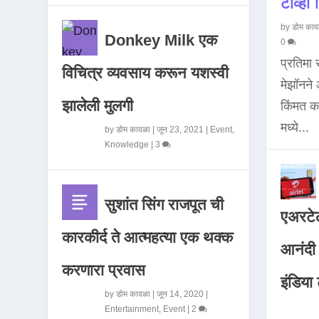
टीव्ही ह
by
डोम काव
Donkey Milk एक
0
प्रतिमा
विचित्र व्यवसाय करून यशस्वी
मेझॉनन
झालेली मुलगी
किंमत 
मध्ये...
by
डोम कावळा
|
जून 23, 2021
|
Event
,
Knowledge
|
3
सुशांत सिंग राजपूत ची
एअरटेल
कारकीर्द ते आत्महत्या एक थक्क
आनंदी व
करणारा प्रवास
इंडिया ट
by
डोम कावळा
|
जून 14, 2020
|
Entertainment
,
Event
|
2