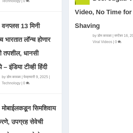
Technology
|
0
Video, No Time for
Shaving
वनप्लस 13 मिनी
by
डोम कावळा
|
सप्टेंबर 16, 
 भारतात लॉन्च होणार
Viral Videos
|
0
मी तपशील, धानसी
ये – इंडिया टीव्ही हिंदी
by
डोम कावळा
|
फेब्रुवारी 9, 2025
|
Technology
|
0
मोबाईलकडून सिमशिवाय
णे, उपग्रह सेवेची