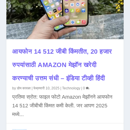
आयफोन 14 512 जीबी किंमतीत, 20 हजार
रुपयांसाठी AMAZON मेझॉन खरेदी
करण्याची उत्तम संधी – इंडिया टीव्ही हिंदी
by
डोम कावळा
|
फेब्रुवारी 10, 2025
|
Technology
|
0
प्रतिमा स्रोत: फाइल फोटो Amazon मेझॉनने आयफोन
14 512 जीबीची किंमत कमी केली. जर आपण 2025
मध्ये...