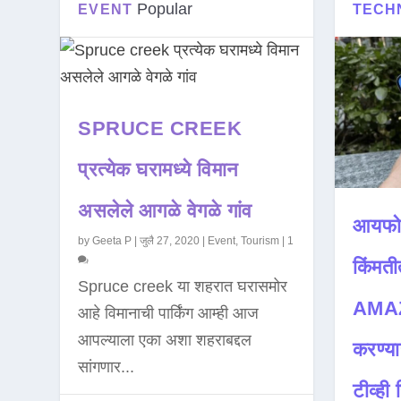
Popular
EVENT
TECH
SPRUCE CREEK
प्रत्येक घरामध्ये विमान
असलेले आगळे वेगळे गांव
आयफो
by
Geeta P
|
जुलै 27, 2020
|
Event
,
Tourism
|
1
किंमती
Spruce creek या शहरात घरासमोर
AMAZ
आहे विमानाची पार्किंग आम्ही आज
आपल्याला एका अशा शहराबद्दल
करण्या
सांगणार...
टीव्ही ह