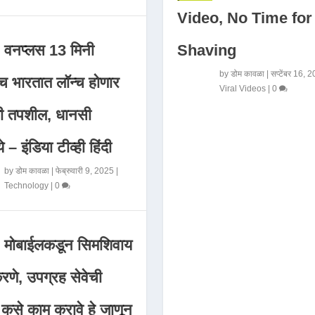
Video, No Time for
Shaving
वनप्लस 13 मिनी
by
डोम कावळा
|
सप्टेंबर 16, 
 भारतात लॉन्च होणार
Viral Videos
|
0
मी तपशील, धानसी
ये – इंडिया टीव्ही हिंदी
by
डोम कावळा
|
फेब्रुवारी 9, 2025
|
Technology
|
0
मोबाईलकडून सिमशिवाय
णे, उपग्रह सेवेची
 कसे काम करावे हे जाणून