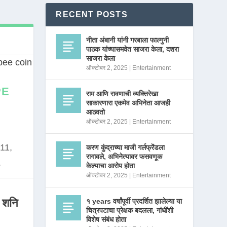
RECENT POSTS
नीता अंबानी यांनी गरबाला फाल्गुनी
पाठक यांच्यासमवेत साजरा केला, दशरा
साजरा केला
ऑक्टोबर 2, 2025
|
Entertainment
PE
राम आणि रावणाची व्यक्तिरेखा
साकारणारा एकमेव अभिनेता आजही
आठवतो
ऑक्टोबर 2, 2025
|
Entertainment
11,
करण कुंद्राच्या माजी गर्लफ्रेंडला
रागावले, अभिनेत्यावर फसवणूक
.
केल्याचा आरोप होता
ऑक्टोबर 2, 2025
|
Entertainment
 शनि
१ years वर्षांपूर्वी प्रदर्शित झालेल्या या
चित्रपटाचा प्रेक्षक बदलला, गांधींशी
विशेष संबंध होता