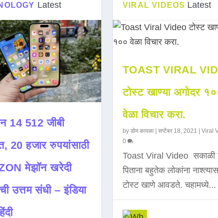
Latest
Latest
NOLOGY
VIRAL VIDEOS
TOAST VIRAL VI
टोस्ट खाण्या अगोदर १
वेळा विचार करा.
न 14 512 जीबी
by
डोम कावळा
|
सप्टेंबर 18, 2021
|
Viral 
0
त, 20 हजार रुपयांसाठी
Toast Viral Video सकाळी 
ON मेझॉन खरेदी
पिताना बहुतेक लोकांना नाश्त्या
टोस्ट खाणे आवडते. चहामध्ये...
ची उत्तम संधी – इंडिया
िंदी