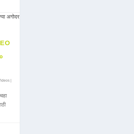
DEO
००
Videos
|
चहा
साठी