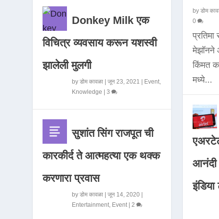
by
डोम काव
Donkey Milk एक
0
प्रतिमा
विचित्र व्यवसाय करून यशस्वी
मेझॉनन
झालेली मुलगी
किंमत 
मध्ये...
by
डोम कावळा
|
जून 23, 2021
|
Event
,
Knowledge
|
3
सुशांत सिंग राजपूत ची
एअरटेल
कारकीर्द ते आत्महत्या एक थक्क
आनंदी व
करणारा प्रवास
इंडिया ट
by
डोम कावळा
|
जून 14, 2020
|
Entertainment
,
Event
|
2