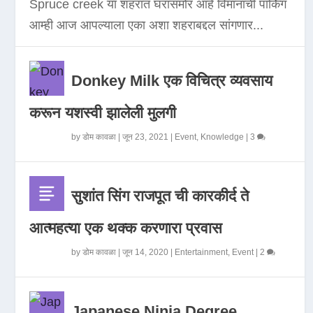
Spruce creek या शहरात घरासमोर आहे विमानाची पार्किंग
आम्ही आज आपल्याला एका अशा शहराबद्दल सांगणार...
Donkey Milk एक विचित्र व्यवसाय
करून यशस्वी झालेली मुलगी
by
डोम कावळा
|
जून 23, 2021
|
Event
,
Knowledge
|
3
सुशांत सिंग राजपूत ची कारकीर्द ते
आत्महत्या एक थक्क करणारा प्रवास
by
डोम कावळा
|
जून 14, 2020
|
Entertainment
,
Event
|
2
Japanese Ninja Degree