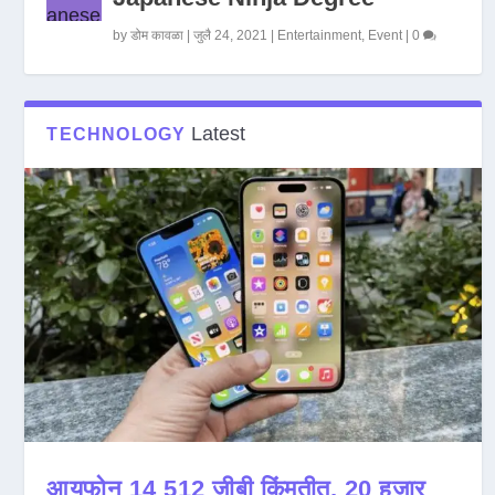
by
डोम कावळा
|
जुलै 24, 2021
|
Entertainment
,
Event
|
0
Latest
TECHNOLOGY
आयफोन 14 512 जीबी किंमतीत, 20 हजार