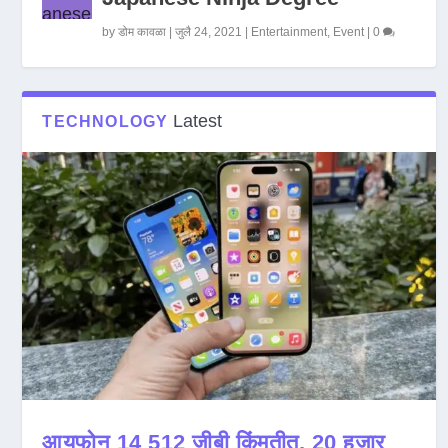
by
डोम कावळा
|
जुलै 24, 2021
|
Entertainment
,
Event
|
0
Latest
TECHNOLOGY
आयफोन 14 512 जीबी किंमतीत, 20 हजार