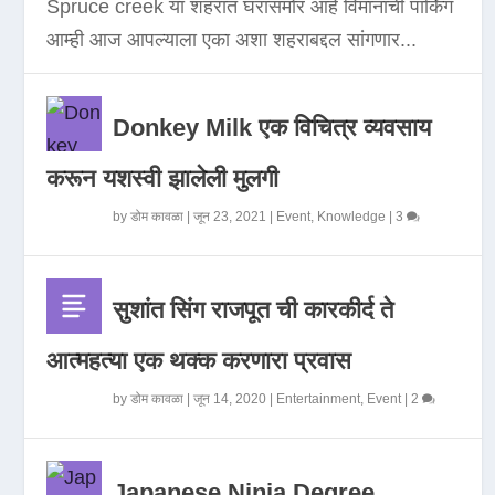
Spruce creek या शहरात घरासमोर आहे विमानाची पार्किंग
आम्ही आज आपल्याला एका अशा शहराबद्दल सांगणार...
Donkey Milk एक विचित्र व्यवसाय
करून यशस्वी झालेली मुलगी
by
डोम कावळा
|
जून 23, 2021
|
Event
,
Knowledge
|
3
सुशांत सिंग राजपूत ची कारकीर्द ते
आत्महत्या एक थक्क करणारा प्रवास
by
डोम कावळा
|
जून 14, 2020
|
Entertainment
,
Event
|
2
Japanese Ninja Degree