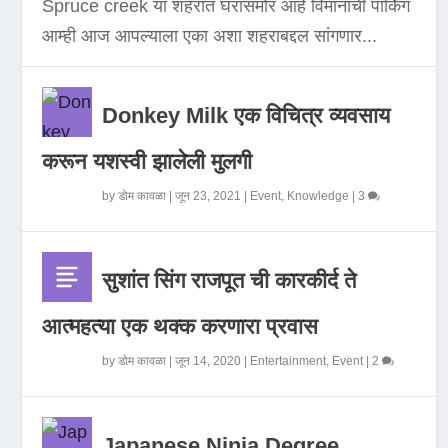
Spruce creek या शहरात घरासमोर आहे विमानाची पार्किंग
आम्ही आज आपल्याला एका अशा शहराबद्दल सांगणार...
Donkey Milk एक विचित्र व्यवसाय
करून यशस्वी झालेली मुलगी
by
डोम कावळा
|
जून 23, 2021
|
Event
,
Knowledge
|
3
सुशांत सिंग राजपूत ची कारकीर्द ते
आत्महत्या एक थक्क करणारा प्रवास
by
डोम कावळा
|
जून 14, 2020
|
Entertainment
,
Event
|
2
Japanese Ninja Degree