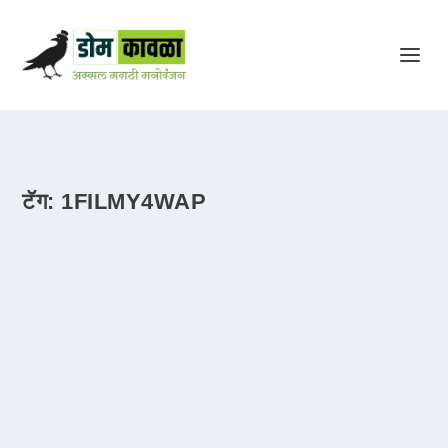
टॅग:
1FILMY4WAP