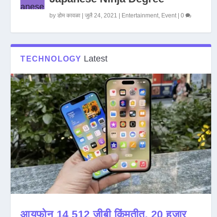
by
डोम कावळा
|
जुलै 24, 2021
|
Entertainment
,
Event
|
0
Latest
TECHNOLOGY
आयफोन 14 512 जीबी किंमतीत, 20 हजार