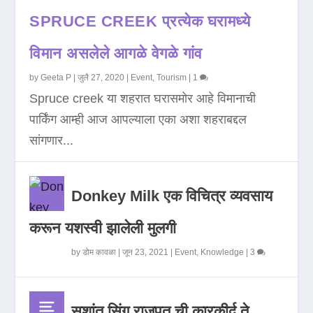
SPRUCE CREEK प्रत्येक घरामध्ये
विमान असलेले आगळे वेगळे गांव
by
Geeta P
|
जुलै 27, 2020
|
Event
,
Tourism
|
1
Spruce creek या शहरात घरासमोर आहे विमानाची
पार्किंग आम्ही आज आपल्याला एका अशा शहराबद्दल
सांगणार...
Donkey Milk एक विचित्र व्यवसाय
करून यशस्वी झालेली मुलगी
by
डोम कावळा
|
जून 23, 2021
|
Event
,
Knowledge
|
3
सुशांत सिंग राजपूत ची कारकीर्द ते