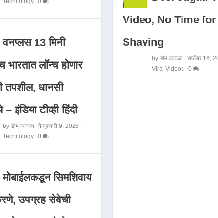
Technology
|
0
Video, No Time for
Shaving
वनप्लस 13 मिनी
by
डोम कावळा
|
सप्टेंबर 16, 
 भारतात लॉन्च होणार
Viral Videos
|
0
मी तपशील, धानसी
ये – इंडिया टीव्ही हिंदी
by
डोम कावळा
|
फेब्रुवारी 9, 2025
|
Technology
|
0
मोबाईलकडून सिमशिवाय
णे, उपग्रह सेवेची