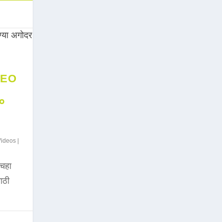
DEO
००
Videos
|
चहा
साठी