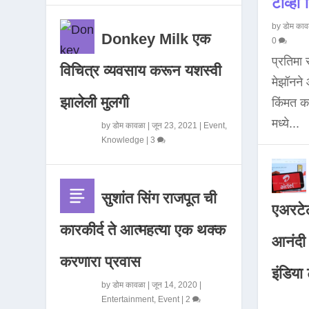
टीव्ही ह
by
डोम काव
Donkey Milk एक
0
प्रतिमा
विचित्र व्यवसाय करून यशस्वी
मेझॉनन
झालेली मुलगी
किंमत 
मध्ये...
by
डोम कावळा
|
जून 23, 2021
|
Event
,
Knowledge
|
3
सुशांत सिंग राजपूत ची
एअरटेल
कारकीर्द ते आत्महत्या एक थक्क
आनंदी व
करणारा प्रवास
इंडिया ट
by
डोम कावळा
|
जून 14, 2020
|
Entertainment
,
Event
|
2