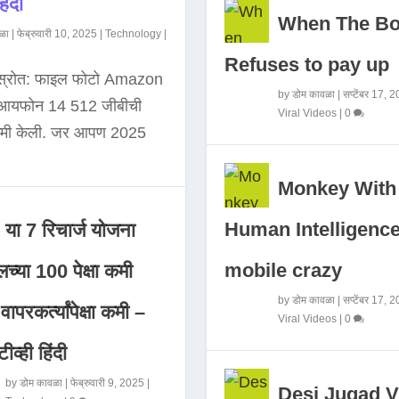
िंदी
When The B
ळा
|
फेब्रुवारी 10, 2025
|
Technology
|
Refuses to pay up
 स्रोत: फाइल फोटो Amazon
by
डोम कावळा
|
सप्टेंबर 17, 
े आयफोन 14 512 जीबीची
Viral Videos
|
0
कमी केली. जर आपण 2025
Monkey With
Human Intelligence
या 7 रिचार्ज योजना
mobile crazy
च्या 100 पेक्षा कमी
by
डोम कावळा
|
सप्टेंबर 17, 
ापरकर्त्यांपेक्षा कमी –
Viral Videos
|
0
ीव्ही हिंदी
by
डोम कावळा
|
फेब्रुवारी 9, 2025
|
Desi Jugad V