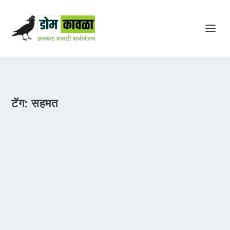
टॅग:
सहमत