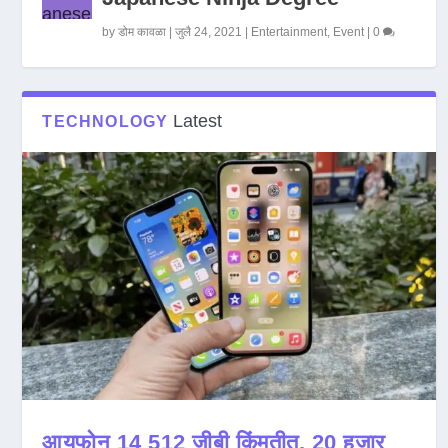
by
डोम कावळा
|
जुलै 24, 2021
|
Entertainment
,
Event
|
0
Latest
TECHNOLOGY
आयफोन 14 512 जीबी किंमतीत, 20 हजार