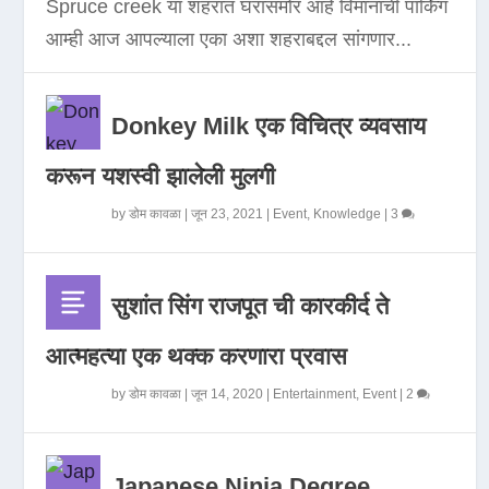
Spruce creek या शहरात घरासमोर आहे विमानाची पार्किंग
आम्ही आज आपल्याला एका अशा शहराबद्दल सांगणार...
Donkey Milk एक विचित्र व्यवसाय
करून यशस्वी झालेली मुलगी
by
डोम कावळा
|
जून 23, 2021
|
Event
,
Knowledge
|
3
सुशांत सिंग राजपूत ची कारकीर्द ते
आत्महत्या एक थक्क करणारा प्रवास
by
डोम कावळा
|
जून 14, 2020
|
Entertainment
,
Event
|
2
Japanese Ninja Degree