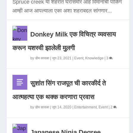
Spruce creek या शहरात घरासमोर आहे विमानाची पार्किंग
आम्ही आज आपल्याला एका अशा शहराबद्दल सांगणार...
Donkey Milk एक विचित्र व्यवसाय
करून यशस्वी झालेली मुलगी
by
डोम कावळा
|
जून 23, 2021
|
Event
,
Knowledge
|
3
सुशांत सिंग राजपूत ची कारकीर्द ते
आत्महत्या एक थक्क करणारा प्रवास
by
डोम कावळा
|
जून 14, 2020
|
Entertainment
,
Event
|
2
Japanese Ninja Degree