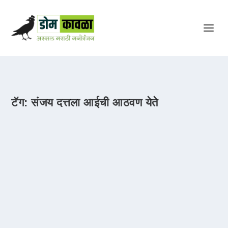
टॅग:
संजय दत्तला आईची आठवण येते