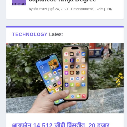
by
डोम कावळा
|
जुलै 24, 2021
|
Entertainment
,
Event
|
0
Latest
TECHNOLOGY
आयफोन 14 512 जीबी किंमतीत, 20 हजार