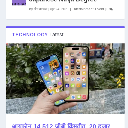
by
डोम कावळा
|
जुलै 24, 2021
|
Entertainment
,
Event
|
0
Latest
TECHNOLOGY
आयफोन 14 512 जीबी किंमतीत, 20 हजार