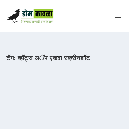
टॅग:
व्हॉट्स अॅप एकदा स्क्रीनशॉट