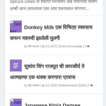
Spruce creek या शहरात घरासमोर आहे विमानाची पार्किंग
आम्ही आज आपल्याला एका अशा शहराबद्दल सांगणार...
Donkey Milk एक विचित्र व्यवसाय
करून यशस्वी झालेली मुलगी
by
डोम कावळा
|
जून 23, 2021
|
Event
,
Knowledge
|
3
सुशांत सिंग राजपूत ची कारकीर्द ते
आत्महत्या एक थक्क करणारा प्रवास
by
डोम कावळा
|
जून 14, 2020
|
Entertainment
,
Event
|
2
Japanese Ninja Degree