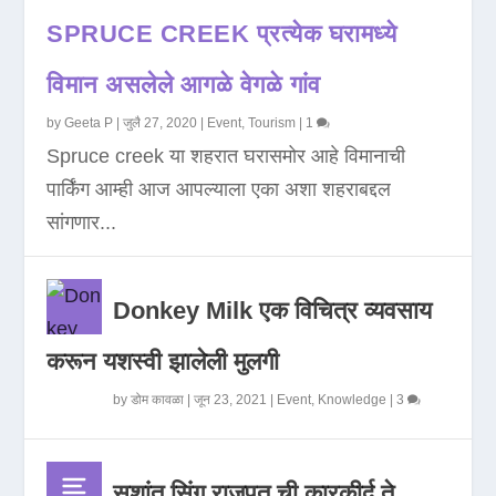
SPRUCE CREEK प्रत्येक घरामध्ये
विमान असलेले आगळे वेगळे गांव
by
Geeta P
|
जुलै 27, 2020
|
Event
,
Tourism
|
1
Spruce creek या शहरात घरासमोर आहे विमानाची
पार्किंग आम्ही आज आपल्याला एका अशा शहराबद्दल
सांगणार...
Donkey Milk एक विचित्र व्यवसाय
करून यशस्वी झालेली मुलगी
by
डोम कावळा
|
जून 23, 2021
|
Event
,
Knowledge
|
3
सुशांत सिंग राजपूत ची कारकीर्द ते