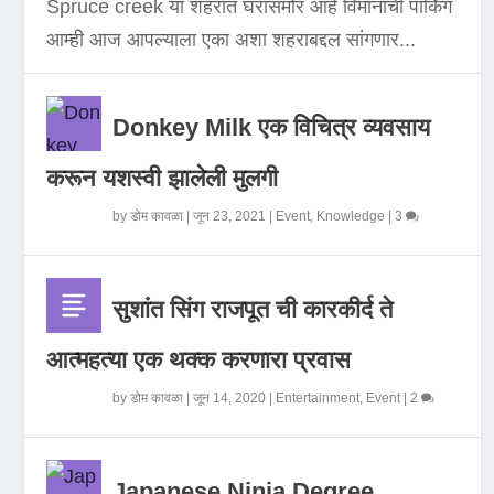
Spruce creek या शहरात घरासमोर आहे विमानाची पार्किंग
आम्ही आज आपल्याला एका अशा शहराबद्दल सांगणार...
Donkey Milk एक विचित्र व्यवसाय
करून यशस्वी झालेली मुलगी
by
डोम कावळा
|
जून 23, 2021
|
Event
,
Knowledge
|
3
सुशांत सिंग राजपूत ची कारकीर्द ते
आत्महत्या एक थक्क करणारा प्रवास
by
डोम कावळा
|
जून 14, 2020
|
Entertainment
,
Event
|
2
Japanese Ninja Degree