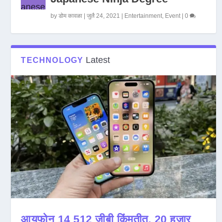
by
डोम कावळा
|
जुलै 24, 2021
|
Entertainment
,
Event
|
0
Latest
TECHNOLOGY
आयफोन 14 512 जीबी किंमतीत, 20 हजार