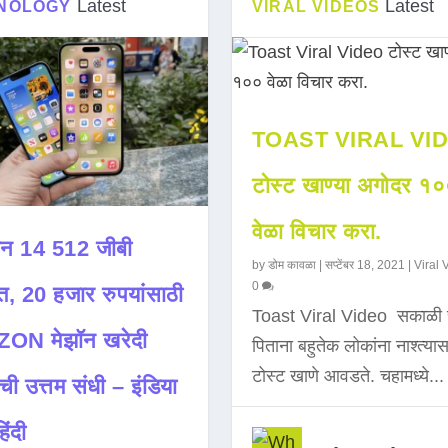
Latest
Latest
NOLOGY
VIRAL VIDEOS
TOAST VIRAL VI
टोस्ट खाण्या अगोदर १
वेळा विचार करा.
न 14 512 जीबी
by
डोम कावळा
|
सप्टेंबर 18, 2021
|
Viral 
0
त, 20 हजार रुपयांसाठी
Toast Viral Video सकाळी 
ON मेझॉन खरेदी
पिताना बहुतेक लोकांना नाश्त्या
टोस्ट खाणे आवडते. चहामध्ये...
ची उत्तम संधी – इंडिया
िंदी