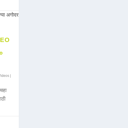
DEO
००
Videos
|
चहा
साठी