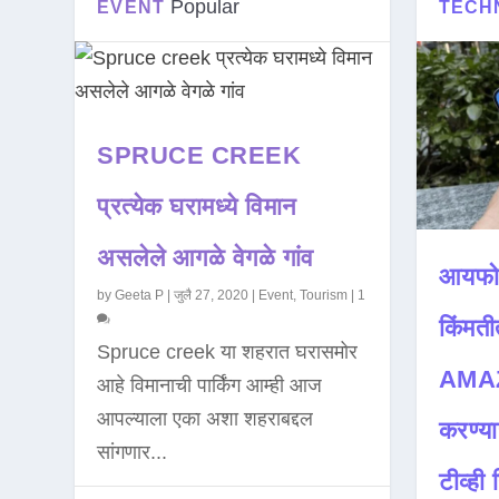
Popular
EVENT
TECH
SPRUCE CREEK
प्रत्येक घरामध्ये विमान
असलेले आगळे वेगळे गांव
आयफो
by
Geeta P
|
जुलै 27, 2020
|
Event
,
Tourism
|
1
किंमती
Spruce creek या शहरात घरासमोर
AMAZ
आहे विमानाची पार्किंग आम्ही आज
आपल्याला एका अशा शहराबद्दल
करण्या
सांगणार...
टीव्ही ह