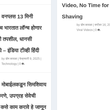
Video, No Time for
Shaving
वनप्लस 13 मिनी
by
डोम कावळा
|
सप्टेंबर 16, 
 भारतात लॉन्च होणार
Viral Videos
|
0
मी तपशील, धानसी
ये – इंडिया टीव्ही हिंदी
by
डोम कावळा
|
फेब्रुवारी 9, 2025
|
Technology
|
0
मोबाईलकडून सिमशिवाय
णे, उपग्रह सेवेची
 कसे काम करावे हे जाणून