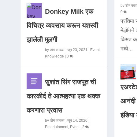
by
डोम काव
Donkey Milk एक
0
प्रतिमा
विचित्र व्यवसाय करून यशस्वी
मेझॉनन
झालेली मुलगी
किंमत 
मध्ये...
by
डोम कावळा
|
जून 23, 2021
|
Event
,
Knowledge
|
3
सुशांत सिंग राजपूत ची
एअरटेल
कारकीर्द ते आत्महत्या एक थक्क
आनंदी व
करणारा प्रवास
इंडिया ट
by
डोम कावळा
|
जून 14, 2020
|
Entertainment
,
Event
|
2