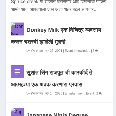
Spruce creek या शहरात घरासमोर आहे विमानाची पार्किंग
आम्ही आज आपल्याला एका अशा शहराबद्दल सांगणार...
Donkey Milk एक विचित्र व्यवसाय
करून यशस्वी झालेली मुलगी
by
डोम कावळा
|
जून 23, 2021
|
Event
,
Knowledge
|
3
सुशांत सिंग राजपूत ची कारकीर्द ते
आत्महत्या एक थक्क करणारा प्रवास
by
डोम कावळा
|
जून 14, 2020
|
Entertainment
,
Event
|
2
Japanese Ninja Degree