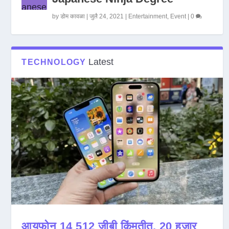
by
डोम कावळा
|
जुलै 24, 2021
|
Entertainment
,
Event
|
0
Latest
TECHNOLOGY
आयफोन 14 512 जीबी किंमतीत, 20 हजार