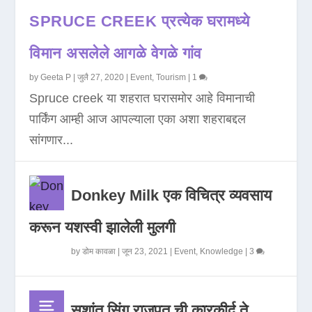
SPRUCE CREEK प्रत्येक घरामध्ये
विमान असलेले आगळे वेगळे गांव
by
Geeta P
|
जुलै 27, 2020
|
Event
,
Tourism
|
1
Spruce creek या शहरात घरासमोर आहे विमानाची
पार्किंग आम्ही आज आपल्याला एका अशा शहराबद्दल
सांगणार...
Donkey Milk एक विचित्र व्यवसाय
करून यशस्वी झालेली मुलगी
by
डोम कावळा
|
जून 23, 2021
|
Event
,
Knowledge
|
3
सुशांत सिंग राजपूत ची कारकीर्द ते