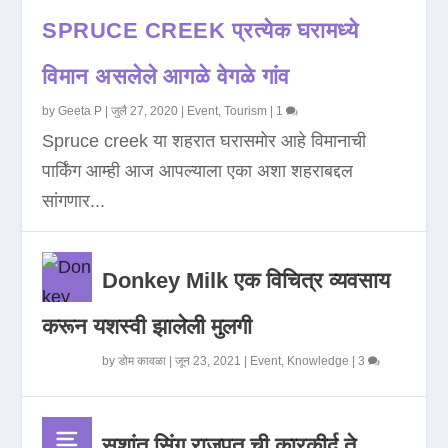
SPRUCE CREEK प्रत्येक घरामध्ये
विमान असलेले आगळे वेगळे गांव
by
Geeta P
|
जुलै 27, 2020
|
Event
,
Tourism
|
1
Spruce creek या शहरात घरासमोर आहे विमानाची
पार्किंग आम्ही आज आपल्याला एका अशा शहराबद्दल
सांगणार...
Donkey Milk एक विचित्र व्यवसाय
करून यशस्वी झालेली मुलगी
by
डोम कावळा
|
जून 23, 2021
|
Event
,
Knowledge
|
3
सुशांत सिंग राजपूत ची कारकीर्द ते