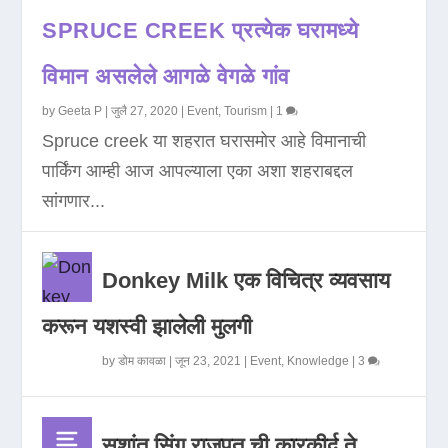
SPRUCE CREEK प्रत्येक घरामध्ये
विमान असलेले आगळे वेगळे गांव
by
Geeta P
|
जुलै 27, 2020
|
Event
,
Tourism
|
1
Spruce creek या शहरात घरासमोर आहे विमानाची
पार्किंग आम्ही आज आपल्याला एका अशा शहराबद्दल
सांगणार...
Donkey Milk एक विचित्र व्यवसाय
करून यशस्वी झालेली मुलगी
by
डोम कावळा
|
जून 23, 2021
|
Event
,
Knowledge
|
3
सुशांत सिंग राजपूत ची कारकीर्द ते