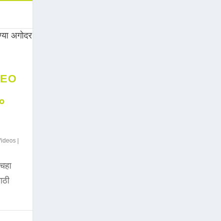
DEO
००
Videos
|
चहा
साठी