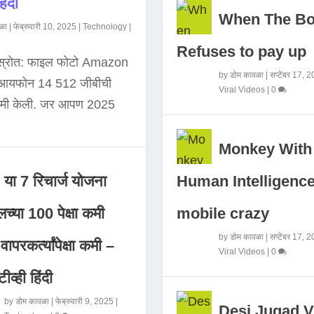
िंदी
When The B
ळा
|
फेब्रुवारी 10, 2025
|
Technology
|
Refuses to pay up
 स्रोत: फाइल फोटो Amazon
by
डोम कावळा
|
सप्टेंबर 17, 
े आयफोन 14 512 जीबीची
Viral Videos
|
0
कमी केली. जर आपण 2025
Monkey With
Human Intelligence
या 7 रिचार्ज योजना
mobile crazy
च्या 100 पेक्षा कमी
by
डोम कावळा
|
सप्टेंबर 17, 
ापरकर्त्यांपेक्षा कमी –
Viral Videos
|
0
ीव्ही हिंदी
by
डोम कावळा
|
फेब्रुवारी 9, 2025
|
Desi Jugad V