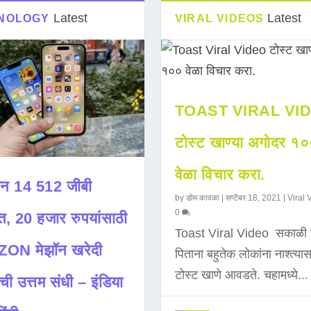
Latest
Latest
NOLOGY
VIRAL VIDEOS
TOAST VIRAL VI
टोस्ट खाण्या अगोदर १
वेळा विचार करा.
न 14 512 जीबी
by
डोम कावळा
|
सप्टेंबर 18, 2021
|
Viral 
0
त, 20 हजार रुपयांसाठी
Toast Viral Video सकाळी 
ON मेझॉन खरेदी
पिताना बहुतेक लोकांना नाश्त्या
टोस्ट खाणे आवडते. चहामध्ये...
ची उत्तम संधी – इंडिया