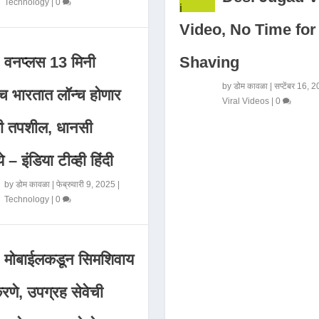
Technology
|
0
Video, No Time for
Shaving
वनप्लस 13 मिनी
by
डोम कावळा
|
सप्टेंबर 16, 
 भारतात लॉन्च होणार
Viral Videos
|
0
मी तपशील, धानसी
ये – इंडिया टीव्ही हिंदी
by
डोम कावळा
|
फेब्रुवारी 9, 2025
|
Technology
|
0
मोबाईलकडून सिमशिवाय
णे, उपग्रह सेवेची