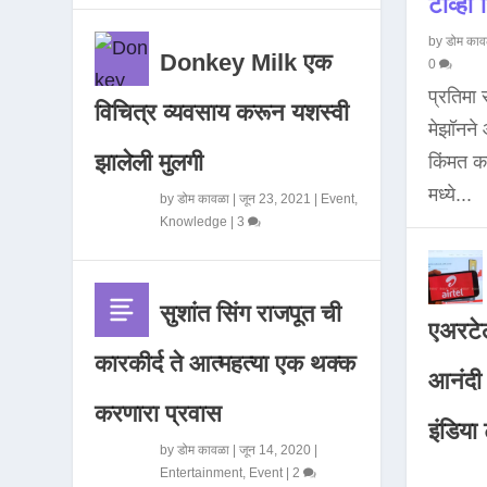
टीव्ही ह
by
डोम काव
Donkey Milk एक
0
प्रतिमा
विचित्र व्यवसाय करून यशस्वी
मेझॉनन
झालेली मुलगी
किंमत 
मध्ये...
by
डोम कावळा
|
जून 23, 2021
|
Event
,
Knowledge
|
3
सुशांत सिंग राजपूत ची
एअरटेल
कारकीर्द ते आत्महत्या एक थक्क
आनंदी व
करणारा प्रवास
इंडिया ट
by
डोम कावळा
|
जून 14, 2020
|
Entertainment
,
Event
|
2