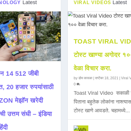
Latest
Latest
NOLOGY
VIRAL VIDEOS
TOAST VIRAL VI
टोस्ट खाण्या अगोदर १
वेळा विचार करा.
न 14 512 जीबी
by
डोम कावळा
|
सप्टेंबर 18, 2021
|
Viral 
0
त, 20 हजार रुपयांसाठी
Toast Viral Video सकाळी 
ON मेझॉन खरेदी
पिताना बहुतेक लोकांना नाश्त्या
टोस्ट खाणे आवडते. चहामध्ये...
ची उत्तम संधी – इंडिया
िंदी