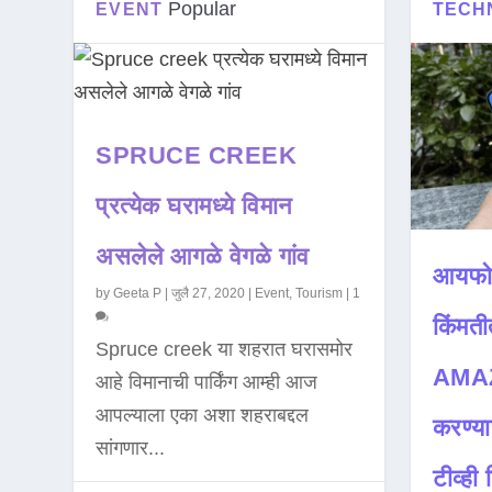
Popular
EVENT
TECH
SPRUCE CREEK
प्रत्येक घरामध्ये विमान
असलेले आगळे वेगळे गांव
आयफो
by
Geeta P
|
जुलै 27, 2020
|
Event
,
Tourism
|
1
किंमती
Spruce creek या शहरात घरासमोर
AMAZ
आहे विमानाची पार्किंग आम्ही आज
आपल्याला एका अशा शहराबद्दल
करण्या
सांगणार...
टीव्ही ह