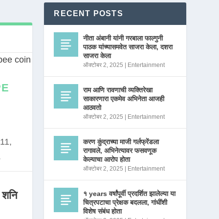
RECENT POSTS
नीता अंबानी यांनी गरबाला फाल्गुनी
पाठक यांच्यासमवेत साजरा केला, दशरा
साजरा केला
ऑक्टोबर 2, 2025
|
Entertainment
PE
राम आणि रावणाची व्यक्तिरेखा
साकारणारा एकमेव अभिनेता आजही
आठवतो
ऑक्टोबर 2, 2025
|
Entertainment
11,
करण कुंद्राच्या माजी गर्लफ्रेंडला
रागावले, अभिनेत्यावर फसवणूक
.
केल्याचा आरोप होता
ऑक्टोबर 2, 2025
|
Entertainment
 शनि
१ years वर्षांपूर्वी प्रदर्शित झालेल्या या
चित्रपटाचा प्रेक्षक बदलला, गांधींशी
विशेष संबंध होता