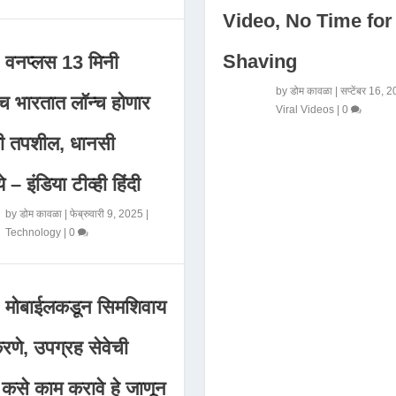
Video, No Time for
Shaving
वनप्लस 13 मिनी
by
डोम कावळा
|
सप्टेंबर 16, 
 भारतात लॉन्च होणार
Viral Videos
|
0
मी तपशील, धानसी
ये – इंडिया टीव्ही हिंदी
by
डोम कावळा
|
फेब्रुवारी 9, 2025
|
Technology
|
0
मोबाईलकडून सिमशिवाय
णे, उपग्रह सेवेची
 कसे काम करावे हे जाणून