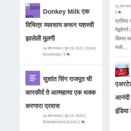
by
डोम काव
Donkey Milk एक
0
प्रतिमा
विचित्र व्यवसाय करून यशस्वी
मेझॉनन
झालेली मुलगी
किंमत 
मध्ये...
by
डोम कावळा
|
जून 23, 2021
|
Event
,
Knowledge
|
3
सुशांत सिंग राजपूत ची
एअरटेल
कारकीर्द ते आत्महत्या एक थक्क
आनंदी व
करणारा प्रवास
इंडिया ट
by
डोम कावळा
|
जून 14, 2020
|
Entertainment
,
Event
|
2