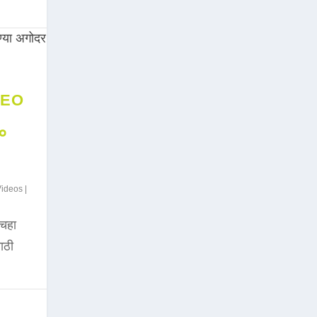
DEO
००
Videos
|
चहा
साठी