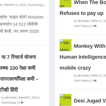
When The B
ळा
|
फेब्रुवारी 10, 2025
|
Technology
|
Refuses to pay up
 स्रोत: फाइल फोटो Amazon
by
डोम कावळा
|
सप्टेंबर 17, 
े आयफोन 14 512 जीबीची
Viral Videos
|
0
कमी केली. जर आपण 2025
Monkey With
Human Intelligence
या 7 रिचार्ज योजना
mobile crazy
च्या 100 पेक्षा कमी
by
डोम कावळा
|
सप्टेंबर 17, 
ापरकर्त्यांपेक्षा कमी –
Viral Videos
|
0
ीव्ही हिंदी
by
डोम कावळा
|
फेब्रुवारी 9, 2025
|
Desi Jugad V
Technology
|
0