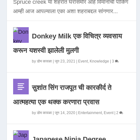
Spruce creek या शहरात घरासमोर आहे विमानाची पार्किंग
आम्ही आज आपल्याला एका अशा शहराबद्दल सांगणार...
Donkey Milk एक विचित्र व्यवसाय
करून यशस्वी झालेली मुलगी
by
डोम कावळा
|
जून 23, 2021
|
Event
,
Knowledge
|
3
सुशांत सिंग राजपूत ची कारकीर्द ते
आत्महत्या एक थक्क करणारा प्रवास
by
डोम कावळा
|
जून 14, 2020
|
Entertainment
,
Event
|
2
Japanese Ninja Degree