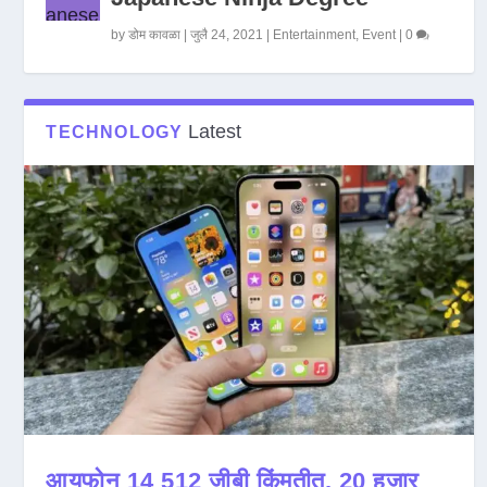
by
डोम कावळा
|
जुलै 24, 2021
|
Entertainment
,
Event
|
0
Latest
TECHNOLOGY
आयफोन 14 512 जीबी किंमतीत, 20 हजार