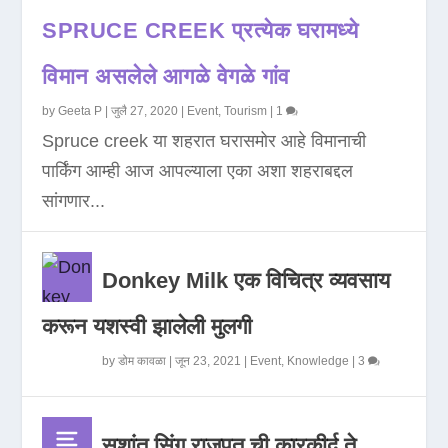
SPRUCE CREEK प्रत्येक घरामध्ये
विमान असलेले आगळे वेगळे गांव
by
Geeta P
|
जुलै 27, 2020
|
Event
,
Tourism
|
1
Spruce creek या शहरात घरासमोर आहे विमानाची
पार्किंग आम्ही आज आपल्याला एका अशा शहराबद्दल
सांगणार...
Donkey Milk एक विचित्र व्यवसाय
करून यशस्वी झालेली मुलगी
by
डोम कावळा
|
जून 23, 2021
|
Event
,
Knowledge
|
3
सुशांत सिंग राजपूत ची कारकीर्द ते