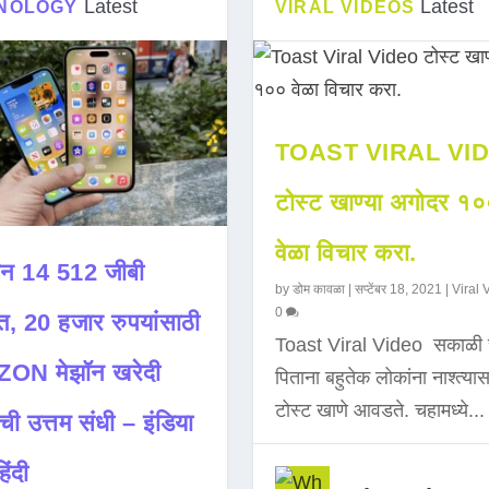
Latest
Latest
NOLOGY
VIRAL VIDEOS
TOAST VIRAL VI
टोस्ट खाण्या अगोदर १
वेळा विचार करा.
न 14 512 जीबी
by
डोम कावळा
|
सप्टेंबर 18, 2021
|
Viral 
0
त, 20 हजार रुपयांसाठी
Toast Viral Video सकाळी 
ON मेझॉन खरेदी
पिताना बहुतेक लोकांना नाश्त्या
टोस्ट खाणे आवडते. चहामध्ये...
ची उत्तम संधी – इंडिया
िंदी