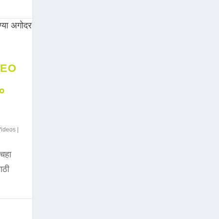
DEO
००
Videos
|
चहा
साठी