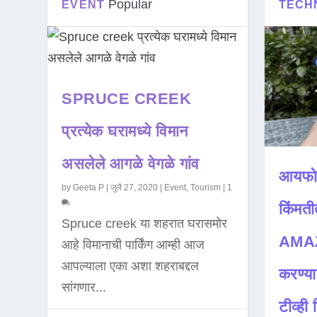
Popular
EVENT
TECH
SPRUCE CREEK
प्रत्येक घरामध्ये विमान
असलेले आगळे वेगळे गांव
आयफो
by
Geeta P
|
जुलै 27, 2020
|
Event
,
Tourism
|
1
किंमती
Spruce creek या शहरात घरासमोर
AMAZ
आहे विमानाची पार्किंग आम्ही आज
आपल्याला एका अशा शहराबद्दल
करण्या
सांगणार...
टीव्ही ह