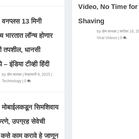
Video, No Time for
Shaving
वनप्लस 13 मिनी
by
डोम कावळा
|
सप्टेंबर 16, 
 भारतात लॉन्च होणार
Viral Videos
|
0
मी तपशील, धानसी
ये – इंडिया टीव्ही हिंदी
by
डोम कावळा
|
फेब्रुवारी 9, 2025
|
Technology
|
0
मोबाईलकडून सिमशिवाय
णे, उपग्रह सेवेची
 कसे काम करावे हे जाणून