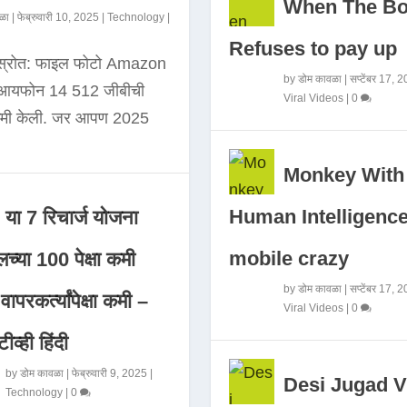
When The B
ळा
|
फेब्रुवारी 10, 2025
|
Technology
|
Refuses to pay up
 स्रोत: फाइल फोटो Amazon
by
डोम कावळा
|
सप्टेंबर 17, 
े आयफोन 14 512 जीबीची
Viral Videos
|
0
कमी केली. जर आपण 2025
Monkey With
Human Intelligence
या 7 रिचार्ज योजना
mobile crazy
च्या 100 पेक्षा कमी
by
डोम कावळा
|
सप्टेंबर 17, 
ापरकर्त्यांपेक्षा कमी –
Viral Videos
|
0
ीव्ही हिंदी
by
डोम कावळा
|
फेब्रुवारी 9, 2025
|
Desi Jugad V
Technology
|
0