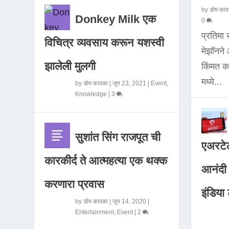
by
डोम काव
Donkey Milk एक
0
प्रतिमा
विचित्र व्यवसाय करून यशस्वी
मेझॉनन
झालेली मुलगी
किंमत 
मध्ये...
by
डोम कावळा
|
जून 23, 2021
|
Event
,
Knowledge
|
3
सुशांत सिंग राजपूत ची
एअरटेल
कारकीर्द ते आत्महत्या एक थक्क
आनंदी व
करणारा प्रवास
इंडिया ट
by
डोम कावळा
|
जून 14, 2020
|
Entertainment
,
Event
|
2