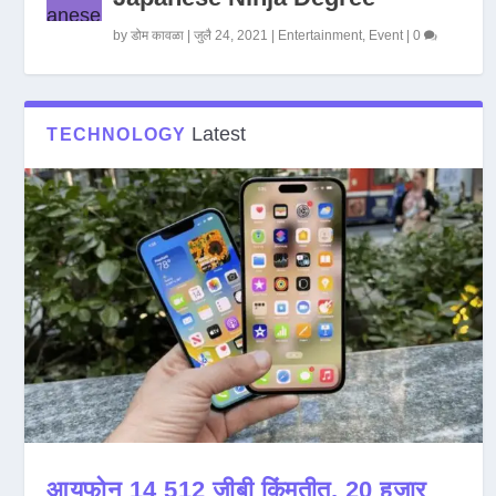
by
डोम कावळा
|
जुलै 24, 2021
|
Entertainment
,
Event
|
0
Latest
TECHNOLOGY
आयफोन 14 512 जीबी किंमतीत, 20 हजार