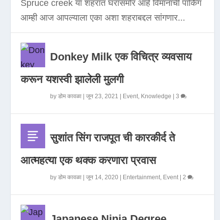
Spruce creek या शहरात घरासमोर आहे विमानाची पार्किंग
आम्ही आज आपल्याला एका अशा शहराबद्दल सांगणार...
Donkey Milk एक विचित्र व्यवसाय
करून यशस्वी झालेली मुलगी
by
डोम कावळा
|
जून 23, 2021
|
Event
,
Knowledge
|
3
सुशांत सिंग राजपूत ची कारकीर्द ते
आत्महत्या एक थक्क करणारा प्रवास
by
डोम कावळा
|
जून 14, 2020
|
Entertainment
,
Event
|
2
Japanese Ninja Degree