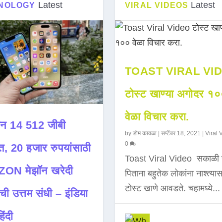
Latest
Latest
NOLOGY
VIRAL VIDEOS
TOAST VIRAL VI
टोस्ट खाण्या अगोदर १
वेळा विचार करा.
न 14 512 जीबी
by
डोम कावळा
|
सप्टेंबर 18, 2021
|
Viral 
0
त, 20 हजार रुपयांसाठी
Toast Viral Video सकाळी 
ON मेझॉन खरेदी
पिताना बहुतेक लोकांना नाश्त्या
टोस्ट खाणे आवडते. चहामध्ये...
ची उत्तम संधी – इंडिया
िंदी