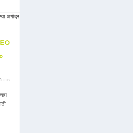
DEO
००
Videos
|
चहा
साठी