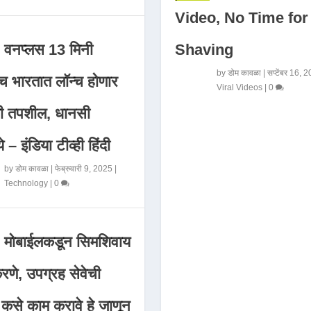
Video, No Time for
Shaving
वनप्लस 13 मिनी
by
डोम कावळा
|
सप्टेंबर 16, 
 भारतात लॉन्च होणार
Viral Videos
|
0
मी तपशील, धानसी
ये – इंडिया टीव्ही हिंदी
by
डोम कावळा
|
फेब्रुवारी 9, 2025
|
Technology
|
0
मोबाईलकडून सिमशिवाय
णे, उपग्रह सेवेची
 कसे काम करावे हे जाणून