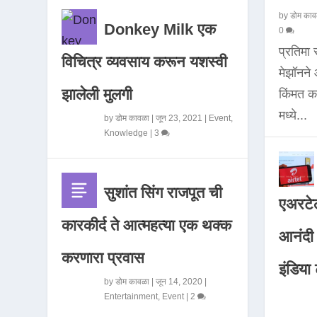
by
डोम काव
Donkey Milk एक
0
प्रतिमा
विचित्र व्यवसाय करून यशस्वी
मेझॉनन
झालेली मुलगी
किंमत 
मध्ये...
by
डोम कावळा
|
जून 23, 2021
|
Event
,
Knowledge
|
3
सुशांत सिंग राजपूत ची
एअरटेल
कारकीर्द ते आत्महत्या एक थक्क
आनंदी व
करणारा प्रवास
इंडिया ट
by
डोम कावळा
|
जून 14, 2020
|
Entertainment
,
Event
|
2