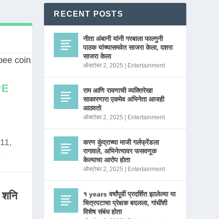
RECENT POSTS
नीता अंबानी यांनी गरबाला फाल्गुनी
पाठक यांच्यासमवेत साजरा केला, दशरा
साजरा केला
ऑक्टोबर 2, 2025
|
Entertainment
PE
राम आणि रावणाची व्यक्तिरेखा
साकारणारा एकमेव अभिनेता आजही
आठवतो
ऑक्टोबर 2, 2025
|
Entertainment
11,
करण कुंद्राच्या माजी गर्लफ्रेंडला
रागावले, अभिनेत्यावर फसवणूक
.
केल्याचा आरोप होता
ऑक्टोबर 2, 2025
|
Entertainment
 शनि
१ years वर्षांपूर्वी प्रदर्शित झालेल्या या
चित्रपटाचा प्रेक्षक बदलला, गांधींशी
विशेष संबंध होता